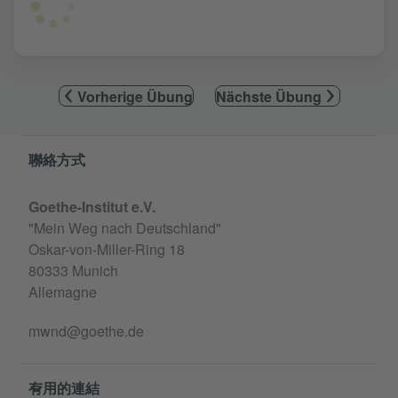
Vorherige Übung
Nächste Übung
Information and services
聯絡方式
Goethe-Institut e.V.
"Mein Weg nach Deutschland"
Oskar-von-Miller-Ring 18
80333 Munich
Allemagne
mwnd@goethe.de
有用的連結