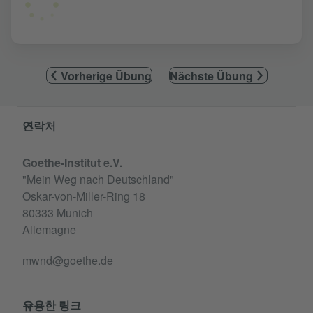
Vorherige Übung
Nächste Übung
Service- und Informationsbereich
연락처
Goethe-Institut e.V.
"Mein Weg nach Deutschland"
Oskar-von-Miller-Ring 18
80333 Munich
Allemagne
mwnd@goethe.de
유용한 링크