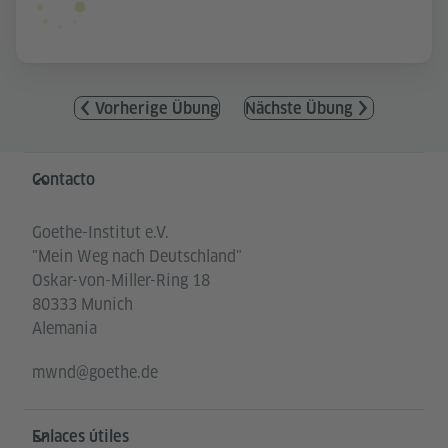
Vorherige Übung
Nächste Übung
Service- und Informationsbereich
Contacto
Goethe-Institut e.V.
"Mein Weg nach Deutschland"
Oskar-von-Miller-Ring 18
80333 Munich
Alemania
mwnd@goethe.de
Enlaces útiles