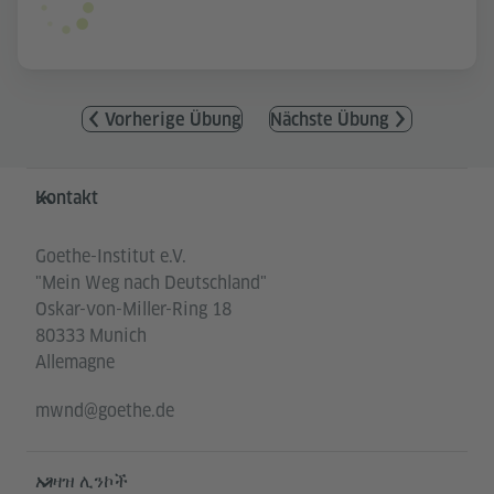
Vorherige Übung
Nächste Übung
Service- und Informationsbereich
Kontakt
Goethe-Institut e.V.
"Mein Weg nach Deutschland"
Oskar-von-Miller-Ring 18
80333 Munich
Allemagne
mwnd@goethe.de
አገዛዝ ሊንኮች