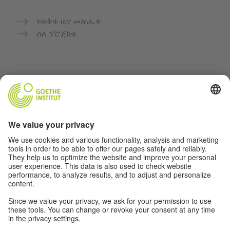
የወቅቱ ዜና መጽሔት
ስለ ፕሮጀክቱ
ተጨማሪ ድህረ ገጾች
Community “Deutsch für dich”
የጀርመን ቋንቋን ነፃ ማስተላለፍ
የGoethe-Institut የጀርመን ቋንቋ ክፍሎች
የአስተማማኝ መድረክ „Deutschstunde“
ግላዊነት እና አንዳች እንቅስቃሴ የለሽ መዳረሻ
የግላዊነት ቅንብሮች
አንዳች እንቅስቃሴ የለሽ መዳረሻ