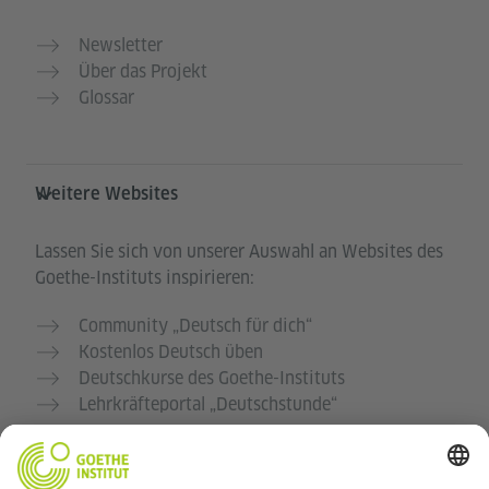
Newsletter
Über das Projekt
Glossar
Weitere Websites
Lassen Sie sich von unserer Auswahl an Websites des
Goethe-Instituts inspirieren:
Community „Deutsch für dich“
Kostenlos Deutsch üben
Deutschkurse des Goethe-Instituts
Lehrkräfteportal „Deutschstunde“