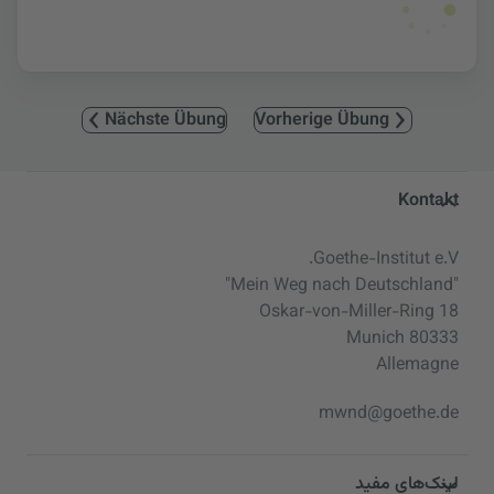
Nächste Übung
Vorherige Übung
Service- und Informationsbereic
Kontakt
Goethe-Institut e.V.
"Mein Weg nach Deutschland"
Oskar-von-Miller-Ring 18
80333 Munich
Allemagne
mwnd@goethe.de
لینک‌های مفید