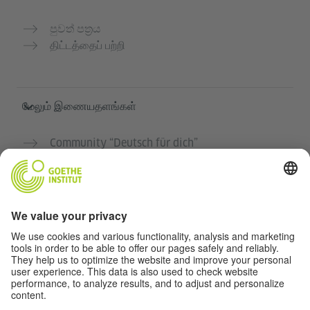
පුවත් පත්‍රය
திட்டத்தைப் பற்றி
மேலும் இணையதளங்கள்
Community “Deutsch für dich”
ஜெர்மன் மொழியை இலவசமாக பயிற்சி செய்யுங்கள்
கோய்த் இன்ஸ்டிடியூட்டின் ஜெர்மன் பாடநெறிகள்
ஆசிரியர் போர்டல் "Deutschstunde"
தனியுரிமை மற்றும் அணுகல் வசதி
தனியுரிமை அமைப்புகள்
அணுகல் வசதி