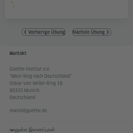
Vorherige Übung
Nächste Übung
Service- und Informationsbereich
Kontakt
Goethe-Institut e.V.
"Mein Weg nach Deutschland"
Oskar-von-Miller-Ring 18
80333 Munich
Deutschland
mwnd@goethe.de
பயனுள்ள இணைப்புகள்