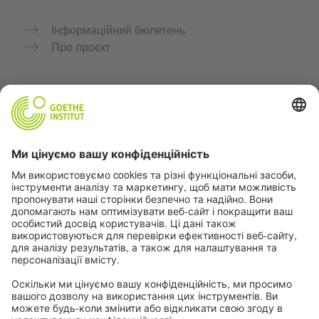
Інформаційний бюлетень
Про проєкт
Додаткові вебсайти
Community “Deutsch für dich”
Практикуйте німецьку безкоштовно
Курси німецької мови Goethe-Institut
Портал для вчителів «Deutschstunde»
Конфіденційність і доступність
Налаштування конфіденційності
Доступність