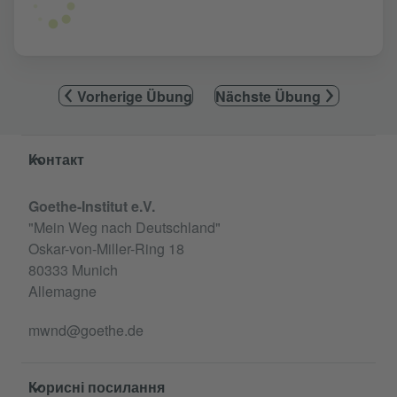
Vorherige Übung
Nächste Übung
Service- und Informationsbereich
Контакт
Goethe-Institut e.V.
"Mein Weg nach Deutschland"
Oskar-von-Miller-Ring 18
80333 Munich
Allemagne
mwnd@goethe.de
Корисні посилання