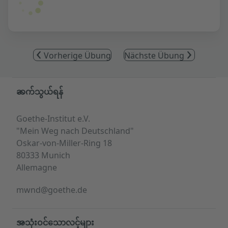
Vorherige Übung
Nächste Übung
Service- und Informationsbereich
ဆက်သွယ်ရန်
Goethe-Institut e.V.
"Mein Weg nach Deutschland"
Oskar-von-Miller-Ring 18
80333 Munich
Allemagne
mwnd@goethe.de
အသုံးဝင်သောလင့်များ