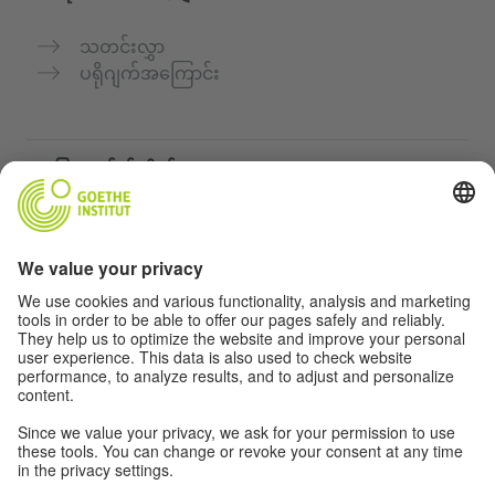
သတင်းလွှာ
ပရိုဂျက်အကြောင်း
အခြားဝက်ဘ်ဆိုက်များ
„Deutsch für dich“ ကွန်မြူနတီ
ဂျာမန်ဘာသာစကားကို အခမဲ့ လေ့ကျင့်ပါ
Goethe-Institut ၏ ဂျာမန်ဘာသာသင်တန်းများ
ဆရာများအတွက်ပေါ်တယ် "Deutschstunde"
ကိုယ်ရေးအချက်အလက်နှင့် ဝင်ရောက်နိုင်မှု
ကိုယ်ရေးလုံခြုံမှုသတ်မှတ်ချက်များ
အတားအဆီးကင်းသောဝင်ရောက်မှု