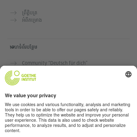
ព្រឹត្តិបត្រ
អំពីគម្រោង
គេហទំព័របន្ថែម
Community “Deutsch für dich”
អនុវត្តភាសាអាល្លឺម៉ង់ដោយឥតគិតថ្លៃ
វគ្គសិក្សាភាសាអាល្លឺម៉ង់របស់ Goethe-Institut
បណ្តាញសម្រាប់គ្រូបង្រៀន "Deutschstunde"
ភាពឯកជន និងការចូលដំណើរការដោយគ្មានឧបសគ្គ
ការកំណត់ភាពឯកជន
ការចូលដំណើរការដោយគ្មានឧបសគ្គ