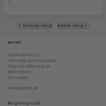
Vorherige Übung
Nächste Übung
Service- und Informationsbereich
Kontakt
Goethe-Institut e.V.
"Mein Weg nach Deutschland"
Oskar-von-Miller-Ring 18
80333 Munich
Deutschland
mwnd@goethe.de
តំណភ្ជាប់មានប្រយោជន៍