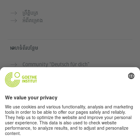
ព្រឹត្តិបត្រ
អំពីគម្រោង
គេហទំព័របន្ថែម
Community “Deutsch für dich”
អនុវត្តភាសាអាល្លឺម៉ង់ដោយឥតគិតថ្លៃ
វគ្គសិក្សាភាសាអាល្លឺម៉ង់របស់ Goethe-Institut
បណ្តាញសម្រាប់គ្រូបង្រៀន "Deutschstunde"
ភាពឯកជន និងការចូលដំណើរការដោយគ្មានឧបសគ្គ
ការកំណត់ភាពឯកជន
ការចូលដំណើរការដោយគ្មានឧបសគ្គ