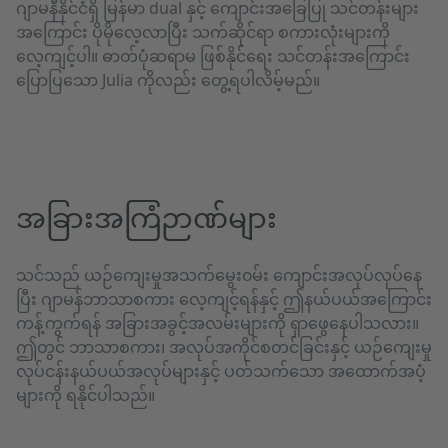
ဂျာမနီနိုင်ငံရှိ မြန်မာ dual နှင့် ကျောင်းအခြေပြု သင်တန်းများ
အကြောင်း ပိုမိုလေ့လာပြီး သက်ဆိုင်ရာ စကားလုံးများကို
လေ့ကျင့်ပါ။ ဓာတ်ပုံဆရာမ ဖြစ်နိုင်ရေး သင်တန်းအကြောင်း
ပြောပြသော Julia ကိုလည်း တွေ့ရပါလိမ့်မည်။
အခြားအကြံဉာဏ်များ
သင်သည် ယဉ်ကျေးမှုအသက်မွေး၀မ်း ကျောင်းအလုပ်လုပ်နေ
ပြီး ဂျာမန်ဘာသာစကား လေ့ကျင့်ရန်နှင့် ဤနယ်ပယ်အကြောင်း
ကန့်ကွက်ရန် အခြားအခွင့်အလမ်းများကို ရှာဖွေနေပါသလား။
ဤတွင် ဘာသာစကား၊ အလုပ်အကိုင်စတင်ခြင်းနှင့် ယဉ်ကျေးမှု
လုပ်ငန်းနယ်ပယ်အလုပ်များနှင့် ပတ်သက်သော အထောက်အပံ့
များကို ရနိုင်ပါသည်။