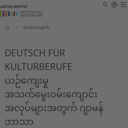
ပင်မစာမျက်နှာ
ဂျာမန်လေ့ကျင့်ပါ။
DEUTSCH FÜR
KULTURBERUFE
ယဉ်ကျေးမှု
အသက်မွေးဝမ်းကျောင်း
အလုပ်များအတွက် ဂျာမန်
ဘာသာ