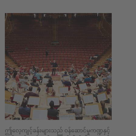
Goethe-Institut/Bernhard Ludewig
ဤလေ့ကျင့်ခန်းများသည် ဝန်ဆောင်မှုကဏ္ဍနှင့်