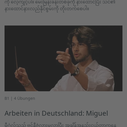
ကို လေ့ကျင့်ပါ။ မေးမြန်းခန်းတစ်ခုကို နားထောင်ပြီး သင်၏
နားထောင်နားလည်နိုင်စွမ်းကို တိုးတက်စေပါ။
B1 | 4 Übungen
Arbeiten in Deutschland: Miguel
မီဂွဲလ်သည် ဗင်နီဇွဲလားမှလာပြီး အချိန်အနည်းငယ်တာကနေ