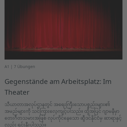
A1 | 7 Übungen
Gegenstände am Arbeitsplatz: Im
Theater
သီယာတာအလုပ်ဌာနတွင် အရေးကြီးသောပစ္စည်းများ၏
အမည်များကို သင်ကြားလေ့ကျင့်ပါသည်။ ထို့အပြင် ဂျာမနီမှာ
တေးဂီတသမားအဖြစ် လုပ်ကိုင်နေသော ဆွီဒင်နိုင်ငံမှ ဆာရာနှင့်
လည်း ရင်းနှီးပါသည်။