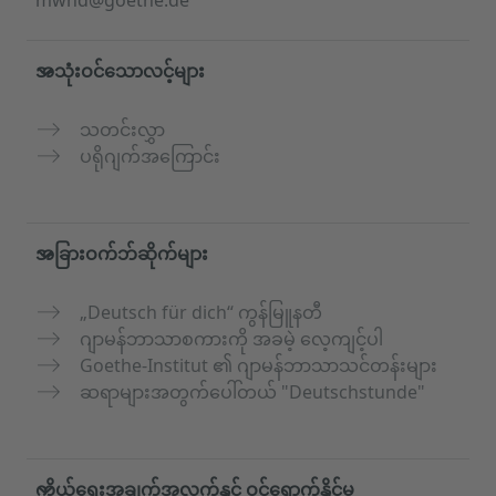
mwnd@goethe.de
အသုံးဝင်သောလင့်များ
သတင်းလွှာ
ပရိုဂျက်အကြောင်း
အခြားဝက်ဘ်ဆိုက်များ
„Deutsch für dich“ ကွန်မြူနတီ
ဂျာမန်ဘာသာစကားကို အခမဲ့ လေ့ကျင့်ပါ
Goethe-Institut ၏ ဂျာမန်ဘာသာသင်တန်းများ
ဆရာများအတွက်ပေါ်တယ် "Deutschstunde"
ကိုယ်ရေးအချက်အလက်နှင့် ဝင်ရောက်နိုင်မှု