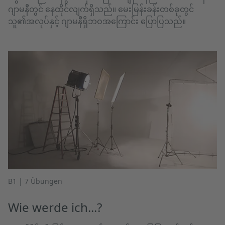
ဂျာမနီတွင် နေထိုင်လျက်ရှိသည်။ မေးမြန်းခန်းတစ်ခုတွင်
သူ၏အလုပ်နှင့် ဂျာမနီရှိဘဝအကြောင်း ပြောပြသည်။
B1 | 7 Übungen
Wie werde ich...?