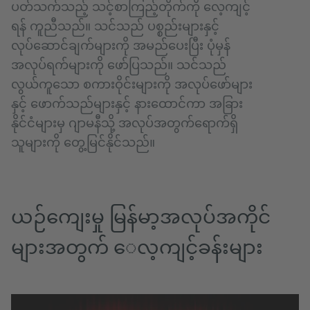
ပတ်သက်သည့် သင့်စာကြည့်တိုက်ကို လေ့ကျင့်
ရန် ကူညီသည်။ သင်သည် ပစ္စည်းများနှင့်
လုပ်ဆောင်ချက်များကို အမည်ပေးပြီး ပုံမှန်
အလုပ်ရက်များကို ဖော်ပြသည်။ သင်သည်
လွယ်ကူသော စကားဝိုင်းများကို အလုပ်ဖော်များ
နှင့် ဖောက်သည်များနှင့် နားထောင်ကာ အခြား
နိုင်ငံများမှ ဂျာမနီသို့ အလုပ်အတွက်ရောက်ရှိ
သူများကို တွေ့မြင်နိုင်သည်။
ယဉ်ကျေးမှု မြန်မာ့အလုပ်အကိုင်
များအတွက် ေလ့ကျင့်ခန်းများ