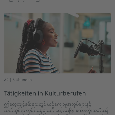
A2 | 6 Übungen
Tätigkeiten in Kulturberufen
ဤလေ့ကျင့်ခန်းများတွင် ယဉ်ကျေးမှုအလုပ်များနှင့်
သက်ဆိုင်ရာ လှုပ်ရှားမှုများကို လေ့လာပြီး စကားလုံးအဘိဓာန်