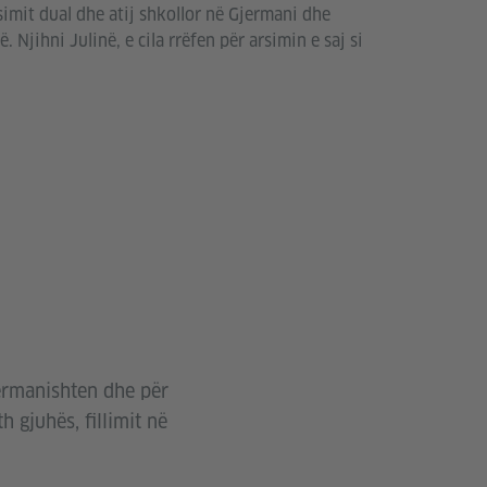
imit dual dhe atij shkollor në Gjermani dhe
. Njihni Julinë, e cila rrëfen për arsimin e saj si
jermanishten dhe për
 gjuhës, fillimit në