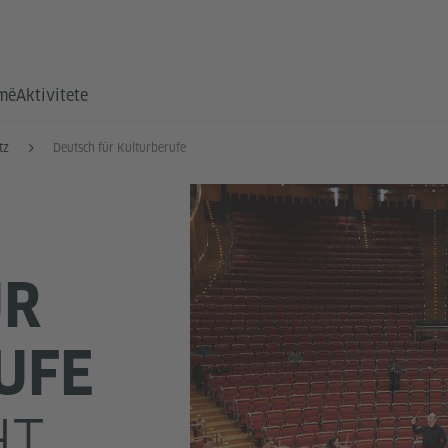
hmë
Aktivitete
tz
Deutsch für Kulturberufe
ÜR
UFE
HT