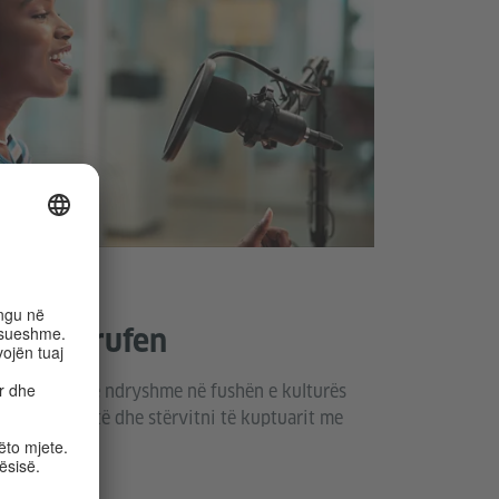
ulturberufen
veprimtari të ndryshme në fushën e kulturës
 një intervistë dhe stërvitni të kuptuarit me