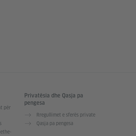
Privatësia dhe Qasja pa
pengesa
t për
Rregullimet e sferës private
s
Qasja pa pengesa
oethe-