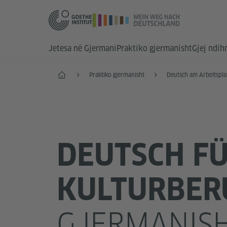
Jetesa në Gjermani
Praktiko gjermanisht
Gjej ndi
Faqja e parë
Praktiko gjermanisht
Deutsch am Arbeitspla
DEUTSCH F
KULTURBER
GJERMANIS