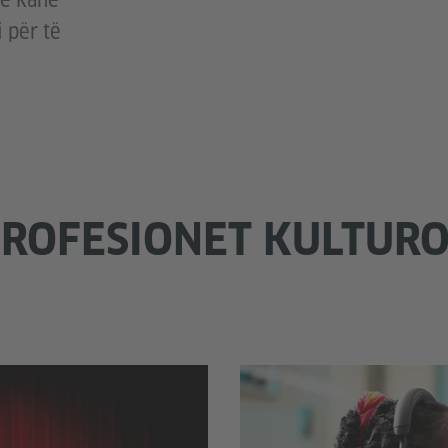
që kanë
 për të
PROFESIONET KULTUR