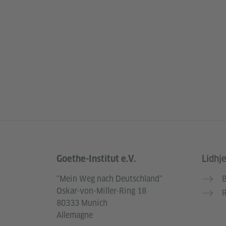
Goethe-Institut e.V.
Lidhj
Service- und Informationsbereich
"Mein Weg nach Deutschland"
B
Oskar-von-Miller-Ring 18
R
80333 Munich
Allemagne