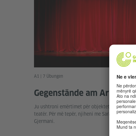
A1 | 7 Übungen
Gegenstände am Arbeitspla
Ju ushtroni emërtimet për objektet e rëndësis
teatër. Për më tepër, njiheni me Sara nga Suedia
Gjermani.