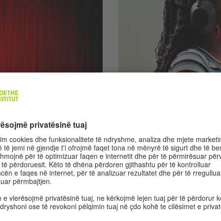
A2 | 6 Übungen
tz: Im Theater
Tätigkeiten in K
hme në vendin e punës në
Në këto ushtrime njiheni me 
, e cila punon si muzikante në
dhe ushtroni fjalorin. Dëgjoni
dëgjim.