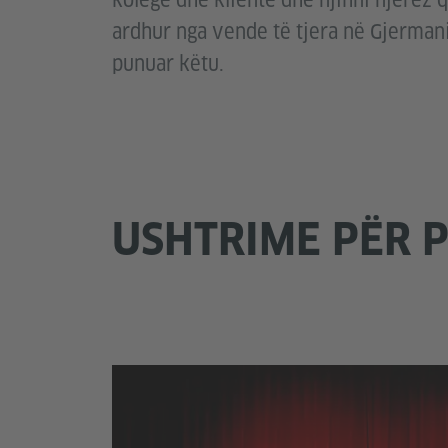
kolegë dhe klientë dhe njihni njerëz 
ardhur nga vende të tjera në Gjermani
punuar këtu.
USHTRIME PËR 