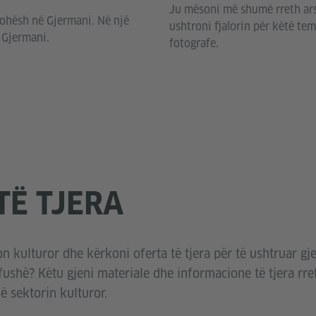
Ju mësoni më shumë rreth ars
kohësh në Gjermani. Në një
ushtroni fjalorin për këtë temë
ë Gjermani.
fotografe.
TË TJERA
n kulturor dhe kërkoni oferta të tjera për të ushtruar g
fushë? Këtu gjeni materiale dhe informacione të tjera rreth
 sektorin kulturor.