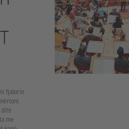
T
i fjalorin
emërtoni
 ditë
hta me