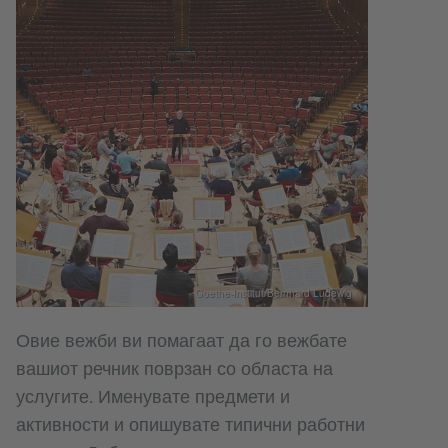
Goethe-Institut/Bernhard Ludewig
Овие вежби ви помагаат да го вежбате
вашиот речник поврзан со областа на
услугите. Именувате предмети и
активности и опишувате типични работни