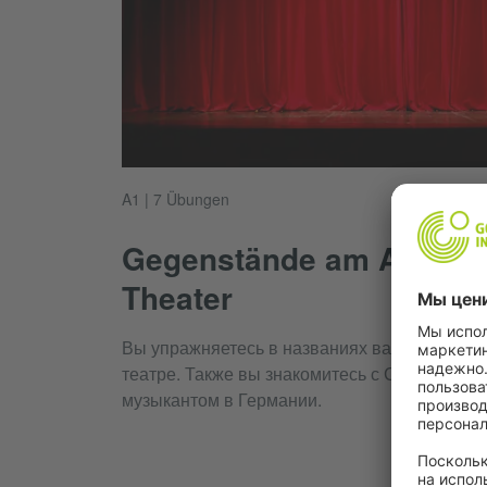
A1 | 7 Übungen
Gegenstände am Arbeitsp
Theater
Вы упражняетесь в названиях важных предм
театре. Также вы знакомитесь с Сарой из Шв
музыкантом в Германии.