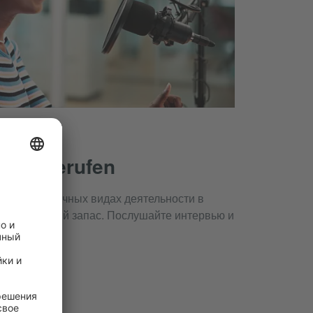
Kulturberufen
аёте о различных видах деятельности в
те словарный запас. Послушайте интервью и