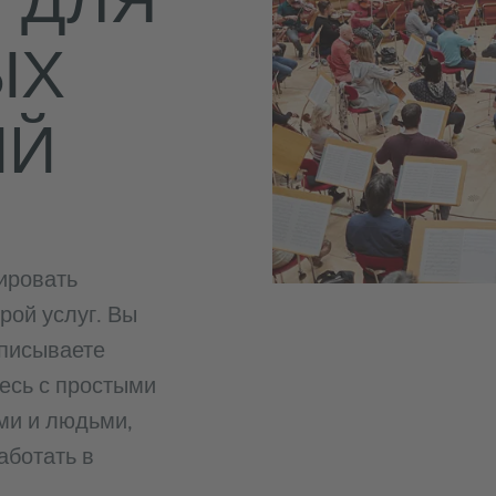
ЫХ
ИЙ
ировать
рой услуг. Вы
описываете
есь с простыми
ми и людьми,
аботать в