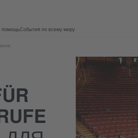
и помощь
События по всему миру
rberufe
FÜR
RUFE
 ДЛЯ