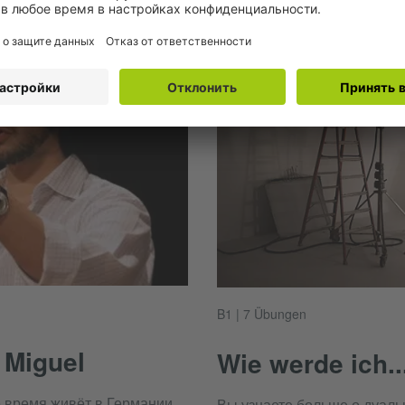
B1 | 7 Übungen
 Miguel
Wie werde ich..
 время живёт в Германии.
Вы узнаете больше о дуаль