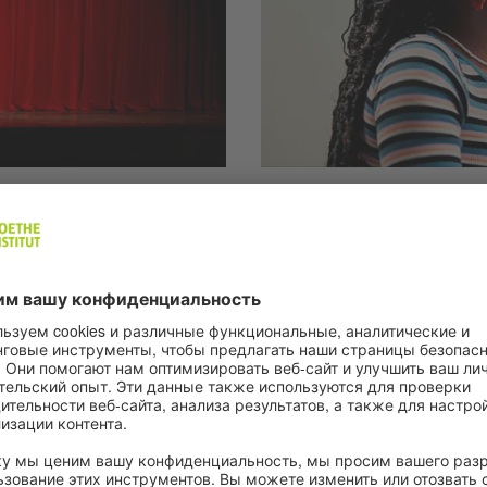
A2 | 6 Übungen
latz: Im
Tätigkeiten in 
В этих упражнениях вы узн
сфере культуры и тренируе
етов на рабочем месте в
потренируйте аудирование.
еции, которая работает