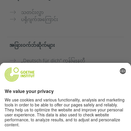
သတင်းလွှာ
ပရိုဂျက်အကြောင်း
အခြားဝက်ဘ်ဆိုက်များ
„Deutsch für dich“ ကွန်မြူနတီ
ဂျာမန်ဘာသာစကားကို အခမဲ့ လေ့ကျင့်ပါ
Goethe-Institut ၏ ဂျာမန်ဘာသာသင်တန်းများ
ဆရာများအတွက်ပေါ်တယ် "Deutschstunde"
ကိုယ်ရေးအချက်အလက်နှင့် ဝင်ရောက်နိုင်မှု
ကိုယ်ရေးလုံခြုံမှုသတ်မှတ်ချက်များ
အတားအဆီးကင်းသောဝင်ရောက်မှု