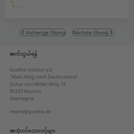
Vorherige Übung
Nächste Übung
Service- und Informationsbereich
ဆက်သွယ်ရန်
Goethe-Institut e.V.
"Mein Weg nach Deutschland"
Oskar-von-Miller-Ring 18
80333 Munich
Allemagne
mwnd@goethe.de
အသုံးဝင်သောလင့်များ