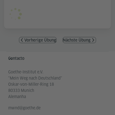
Vorherige Übung
Nächste Übung
Service- und Informationsbereich
Contacto
Goethe-Institut e.V.
"Mein Weg nach Deutschland"
Oskar-von-Miller-Ring 18
80333 Munich
Alemanha
mwnd@goethe.de