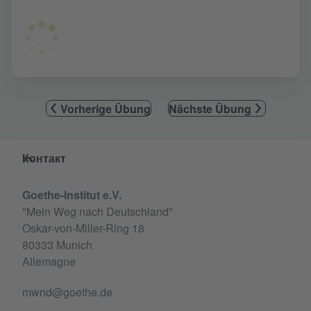
Vorherige Übung
Nächste Übung
Service- und Informationsbereich
Контакт
Goethe-Institut e.V.
"Mein Weg nach Deutschland"
Oskar-von-Miller-Ring 18
80333 Munich
Allemagne
mwnd@goethe.de