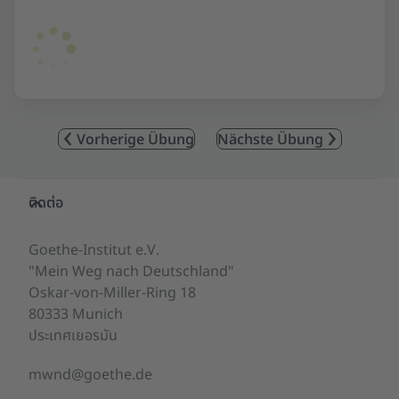
Vorherige Übung
Nächste Übung
Service- und Informationsbereich
ติดต่อ
Goethe-Institut e.V.
"Mein Weg nach Deutschland"
Oskar-von-Miller-Ring 18
80333 Munich
ประเทศเยอรมัน
mwnd@goethe.de