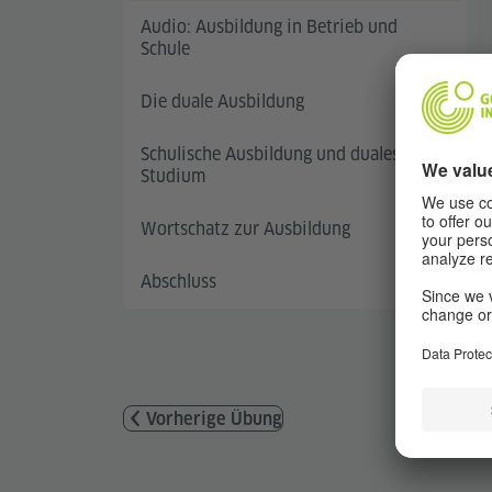
Audio: Ausbildung in Betrieb und
Schule
Die duale Ausbildung
Schulische Ausbildung und duales
Studium
Wortschatz zur Ausbildung
Abschluss
Vorherige Übung