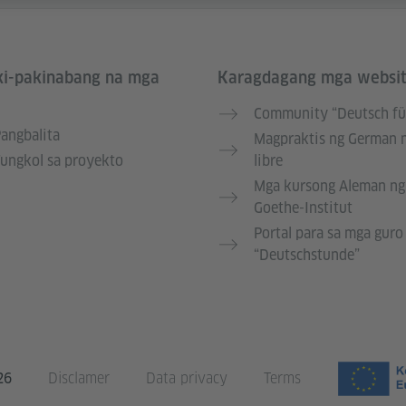
i-pakinabang na mga
Karagdagang mga websi
Community “Deutsch fü
angbalita
Magpraktis ng German 
ungkol sa proyekto
libre
Mga kursong Aleman ng
Goethe-Institut
Portal para sa mga guro
“Deutschstunde”
26
Disclamer
Data privacy
Terms