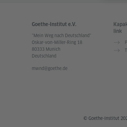
Goethe-Institut e.V.
Kapak
Service- und Informationsbereich
link
"Mein Weg nach Deutschland"
Oskar-von-Miller-Ring 18
P
80333 Munich
T
Deutschland
mwnd@goethe.de
© Goethe-Institut 20