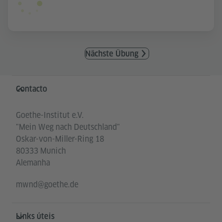
Nächste Übung
Service- und Informationsbereich
Contacto
Goethe-Institut e.V.
"Mein Weg nach Deutschland"
Oskar-von-Miller-Ring 18
80333 Munich
Alemanha
mwnd@goethe.de
Links úteis