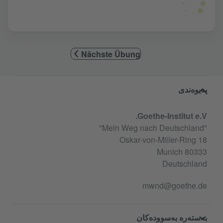
Nächste Übung
Service- und Informationsbereic
پەیوەندی
Goethe-Institut e.V.
"Mein Weg nach Deutschland"
Oskar-von-Miller-Ring 18
80333 Munich
Deutschland
mwnd@goethe.de
بەستەرە بەسوودەکان