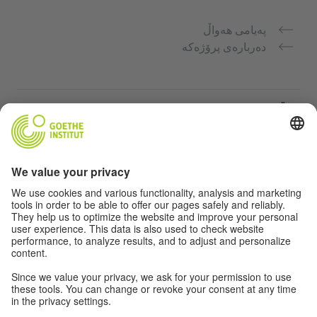
پەیامی هەواڵ
دەربارەی پرۆژەکە
ماڵپەڕە زیاتر
Community Deutsch für dich
فێرکاری زمانی ئەڵمانی بە بەخۆرایی
کۆرسەکانی زمانی ئەڵمانیی Goethe-Institut
پۆرتاڵی مامۆستا "Deutschstunde"
تایبەتمەندی و دەستگەیشتن بە ئاسان
ڕێکخستی پارێزگاری زانیاری نهێنی
دەستگەیشتن بە ئاسان