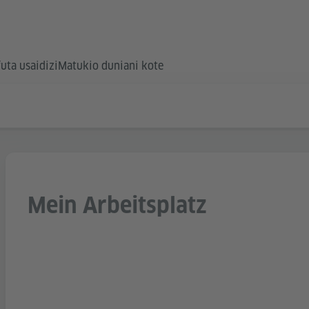
futa usaidizi
Matukio duniani kote
Mein Arbeitsplatz