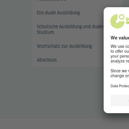
Die duale Ausbildung
Schulische Ausbildung und duales
Studium
Wortschatz zur Ausbildung
Abschluss