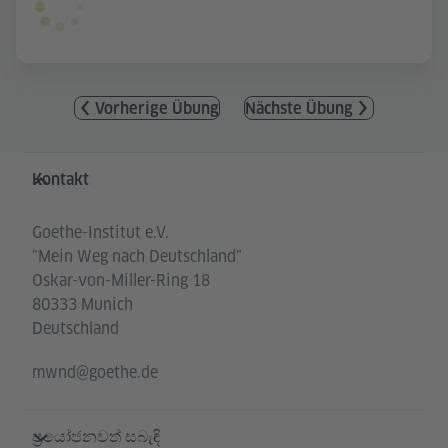
Vorherige Übung
Nächste Übung
Service- und Informationsbereich
Kontakt
Goethe-Institut e.V.
"Mein Weg nach Deutschland"
Oskar-von-Miller-Ring 18
80333 Munich
Deutschland
mwnd@goethe.de
ප්‍රයෝජනවත් සබැඳි