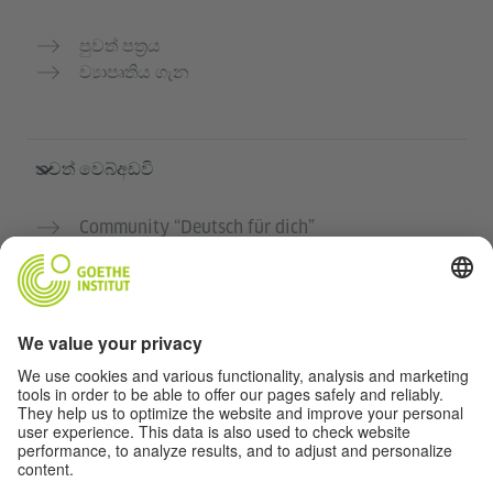
පුවත් පත්‍රය
ව්‍යාපෘතිය ගැන
තවත් වෙබ්අඩවි
Community “Deutsch für dich”
ජර්මන් භාෂාව නොමිලේ පුහුණු කරන්න
ගෝතේ ආයතනයේ ජර්මන් භාෂා පාඨමාලා
ගුරුවරුන් සඳහා පෝර්ටලය "Deutschstunde"
රහස්‍යතා සහ ප්‍රවේශය
රහස්‍යතා සැකසුම්
බාධාවන් රහිත ප්‍රවේශය