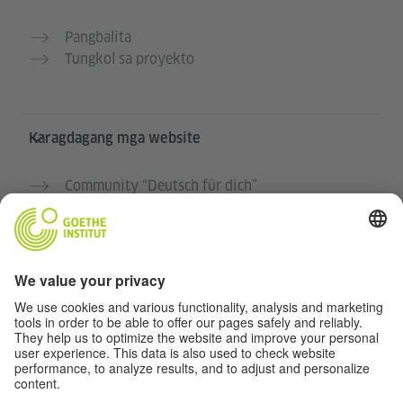
Pangbalita
Tungkol sa proyekto
Karagdagang mga website
Community “Deutsch für dich”
Magpraktis ng German nang libre
Mga kursong Aleman ng Goethe-Institut
Portal para sa mga guro “Deutschstunde”
Pribasiya at Pag-accessibilidad
Protección de datos y accesibilidad
Kakayahang makalapit