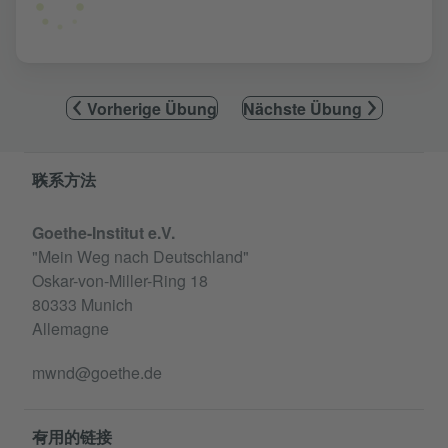
Vorherige Übung
Nächste Übung
Service- und Informationsbereich
联系方法
Goethe-Institut e.V.
"Mein Weg nach Deutschland"
Oskar-von-Miller-Ring 18
80333 Munich
Allemagne
mwnd@goethe.de
有用的链接