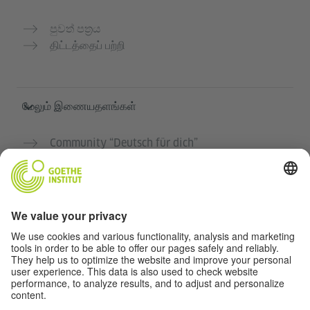
පුවත් පත්‍රය
திட்டத்தைப் பற்றி
மேலும் இணையதளங்கள்
Community “Deutsch für dich”
ஜெர்மன் மொழியை இலவசமாக பயிற்சி செய்யுங்கள்
கோய்த் இன்ஸ்டிடியூட்டின் ஜெர்மன் பாடநெறிகள்
ஆசிரியர் போர்டல் "Deutschstunde"
தனியுரிமை மற்றும் அணுகல் வசதி
தனியுரிமை அமைப்புகள்
அணுகல் வசதி