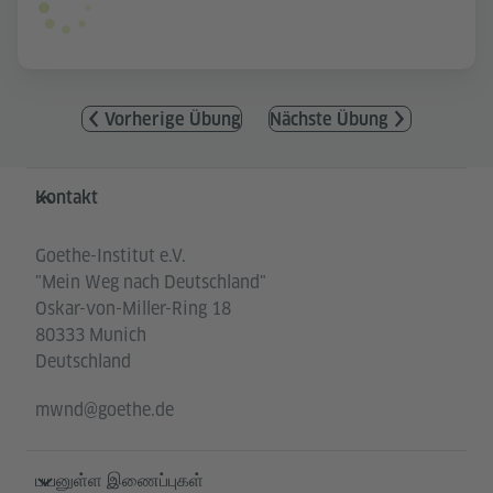
Vorherige Übung
Nächste Übung
Service- und Informationsbereich
Kontakt
Goethe-Institut e.V.
"Mein Weg nach Deutschland"
Oskar-von-Miller-Ring 18
80333 Munich
Deutschland
mwnd@goethe.de
பயனுள்ள இணைப்புகள்