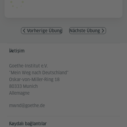
Vorherige Übung
Nächste Übung
Service- und Informationsbereich
İletişim
Goethe-Institut e.V.
"Mein Weg nach Deutschland"
Oskar-von-Miller-Ring 18
80333 Munich
Allemagne
mwnd@goethe.de
Faydalı bağlantılar