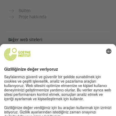
Bülten
Proje hakkında
Diğer web siteleri
Community „Deutsch für dich“
Ücretsiz Almanca pratiği yapın
Goethe-Institut’in Almanca kursları
Öğretmen portalı “Deutschstunde”
Gizlilik ve erişilebilirlik
Gizlilik ayarları
Erişilebilirlik