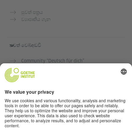
පුවත් පත්‍රය
ව්‍යාපෘතිය ගැන
තවත් වෙබ්අඩවි
Community “Deutsch für dich”
ජර්මන් භාෂාව නොමිලේ පුහුණු කරන්න
ගෝතේ ආයතනයේ ජර්මන් භාෂා පාඨමාලා
ගුරුවරුන් සඳහා පෝර්ටලය "Deutschstunde"
රහස්‍යතා සහ ප්‍රවේශය
රහස්‍යතා සැකසුම්
බාධාවන් රහිත ප්‍රවේශය