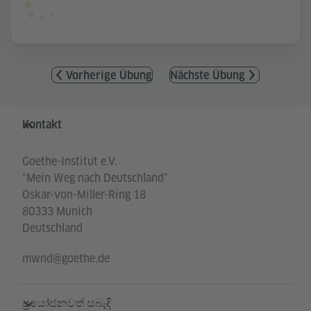
Vorherige Übung
Nächste Übung
Service- und Informationsbereich
Kontakt
Goethe-Institut e.V.
"Mein Weg nach Deutschland"
Oskar-von-Miller-Ring 18
80333 Munich
Deutschland
mwnd@goethe.de
ප්‍රයෝජනවත් සබැඳි