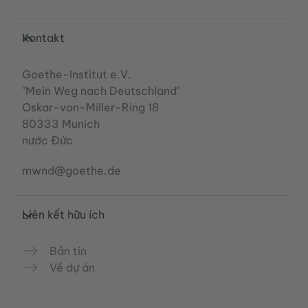
Service- und Informationsbereich
Kontakt
Goethe-Institut e.V.
"Mein Weg nach Deutschland"
Oskar-von-Miller-Ring 18
80333 Munich
nước Đức
mwnd@goethe.de
Liên kết hữu ích
Bản tin
Về dự án