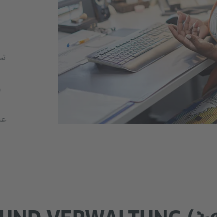
تس
عل