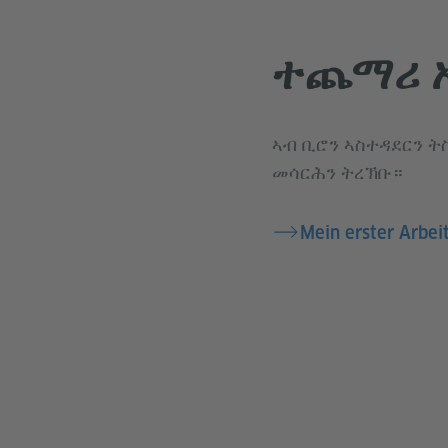
ተጨማሪ 
ኣብ ቢሮን ኣስተዳደርን 
መሳርሕን ትረኽቡ።
Mein erster Arbeit