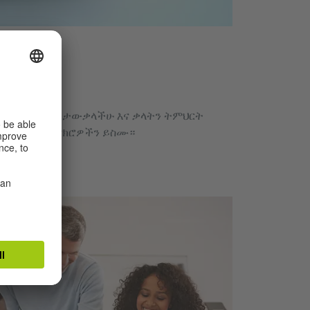
Büro
ተለያዩ ተግባራትን ታውቃላችሁ እና ቃላትን ትምህርት
ጋር የሚሆኑ ተሞክሮዎችን ይስሙ።