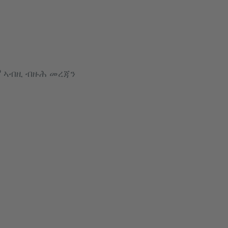
? ኣብዚ ብዙሕ መረጃን