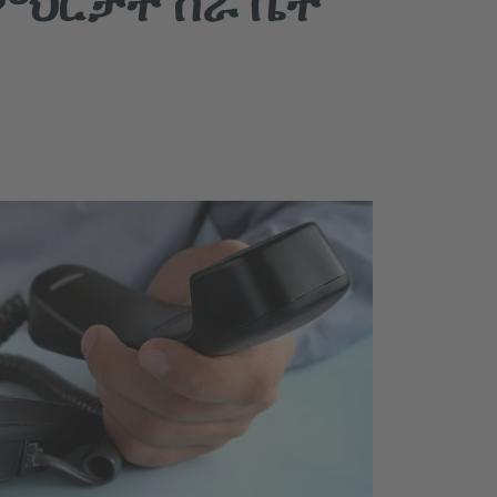
ትምህርታት ስራ ቤት