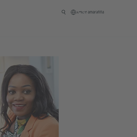
አማርኛ amarəñña