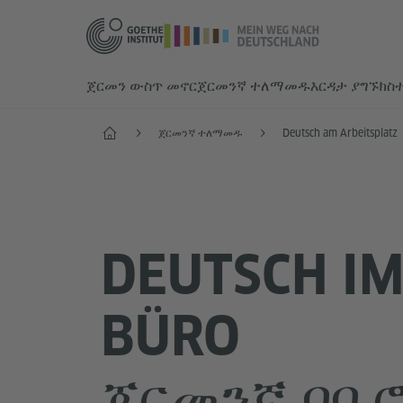
ጀርመን ውስጥ መኖር
ጀርመንኛ ተለማመዱ
እርዳታ ያግኙ
ክስ
Start
ጀርመንኛ ተለማመዱ
Deutsch am Arbeitsplatz
DEUTSCH I
BÜRO
ጀርመንኛ በቢ