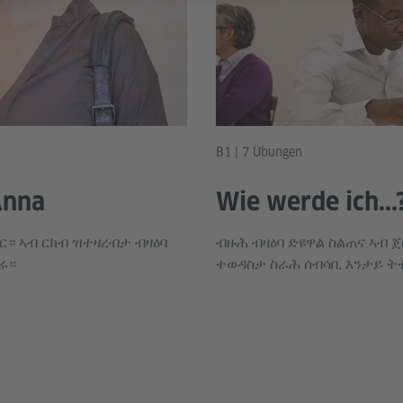
B1 | 7 Übungen
Anna
Wie werde ich...
ብር። ኣብ ርክብ ዝተዛረብታ ብዛዕባ
ብዙሕ ብዛዕባ ድዩዋል ስልጠና ኣብ 
ሩ።
ተወዳስታ ስራሕ ሰብሳቢ እንታይ ት