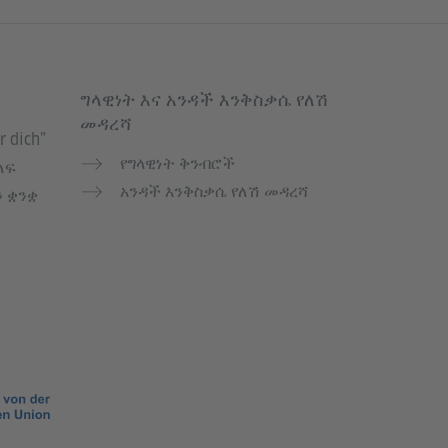
ግላዊነት እና አንዳች እንቅስቃሴ የለሽ
መዳረሻ
r dich”
የግላዊነት ቅንብሮች
ለፍ
አንዳች እንቅስቃሴ የለሽ መዳረሻ
ን ቋንቋ