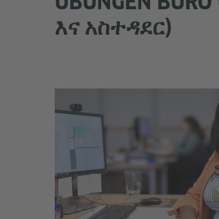
ÜBUNGEN BÜRO
እና አስተዳደር)