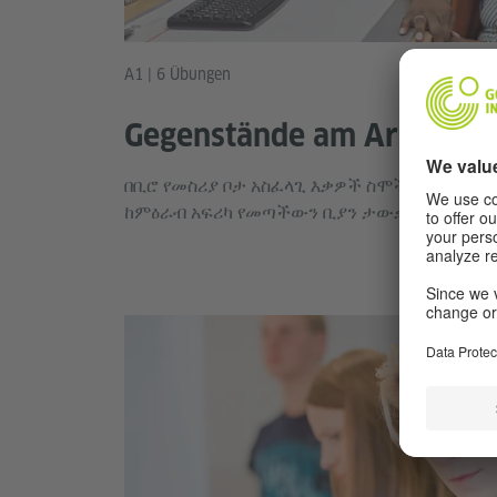
A1 | 6 Übungen
Gegenstände am Arbeitspl
በቢሮ የመስሪያ ቦታ አስፈላጊ እቃዎች ስሞችን ትምህር
ከምዕራብ አፍሪካ የመጣችውን ቢያን ታውቃላችሁ፣ ትምህ