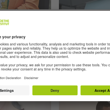
A2 | 6 Übungen
atz: Büro
Tätigkeiten im 
ት ታደርጋላችሁ። ተጨማሪም
በእነዚህ ተግባራት በቢሮ ውስጥ የ
ርት ቤት በጀርመን ትሰራለች።
ታደርጋላችሁ። ከተለያዩ ደውሎች 