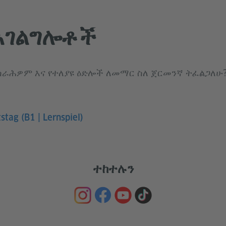
አገልግሎቶች
ትስራሕዎም እና የተለያዩ ዕድሎች ለመማር ስለ ጀርመንኛ ትፈልጋለሁ
stag (B1 | Lernspiel)
ተከተሉን