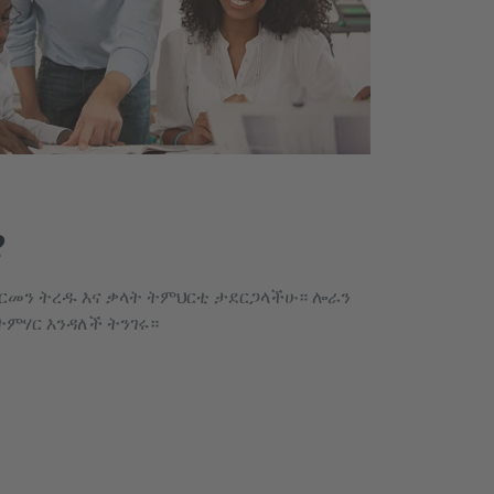
?
ጀርመን ትረዱ እና ቃላት ትምህርቲ ታደርጋላችሁ። ሎራን
ተምሃር እንዳለች ትንገሩ።