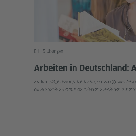
B1 | 5 Übungen
Arbeiten in Deutschland: 
ኣና ካብ ራሺያ ተመጺኣ እያ እና ነዚ ግዜ ኣብ ጀርመን ትነ
ስራሕን ሂወትን ትንገር። ስምዓትኩምን ቃላትኩምን ይምሃ