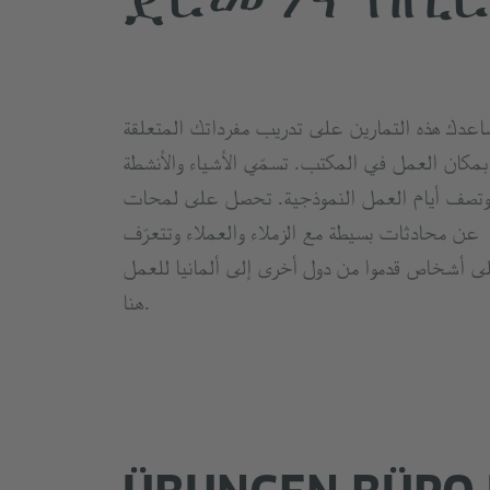
اعدك هذه التمارين على تدريب مفرداتك المتعلقة
بمكان العمل في المكتب. تسمّي الأشياء والأنشطة
وتصف أيام العمل النموذجية. تحصل على لمحات
عن محادثات بسيطة مع الزملاء والعملاء وتتعرّف
ى أشخاص قدموا من دول أخرى إلى ألمانيا للعمل
هنا.