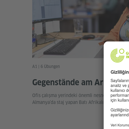
A1 | 6 Übungen
Gegenstände am Arbeitspl
Ofis çalışma yerindeki önemli nesnelerin isimler
Almanya’da staj yapan Batı Afrikalı Bia ile tanış