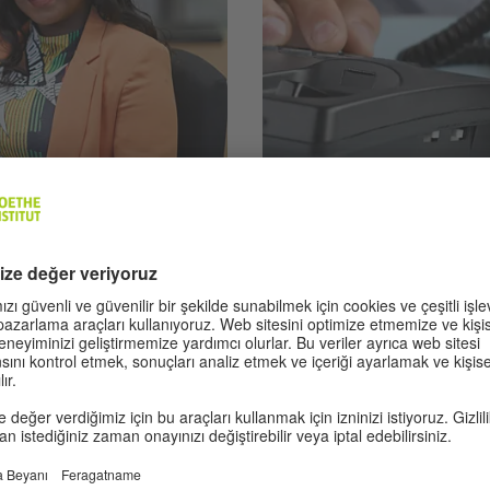
A2 | 6 Übungen
atz: Büro
Tätigkeiten im 
ini öğrenirsiniz. Ayrıca
Bu alıştırmalarda ofisteki çeşi
ırsınız.
geliştirirsiniz. Farklı arayanl