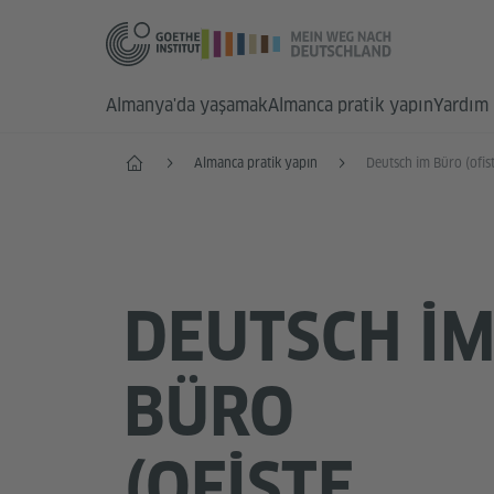
Almanya'da yaşamak
Almanca pratik yapın
Yardım 
Anasayfa
Almanca pratik yapın
Deutsch im Büro (ofis
DEUTSCH I
BÜRO
(OFISTE