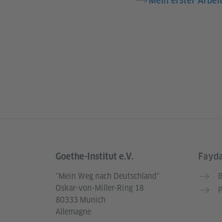
Mein erster Arbeit
Goethe-Institut e.V.
Fayda
Service- und Informationsbereich
"Mein Weg nach Deutschland"
B
Oskar-von-Miller-Ring 18
P
80333 Munich
Allemagne