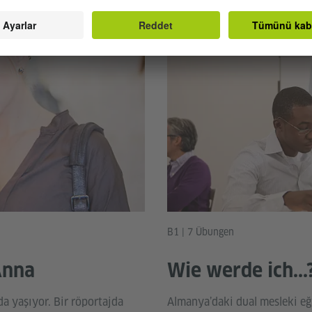
B1 | 7 Übungen
Anna
Wie werde ich...
a yaşıyor. Bir röportajda
Almanya’daki dual mesleki eği