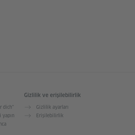
Gizlilik ve erişilebilirlik
r dich“
Gizlilik ayarları
i yapın
Erişilebilirlik
nca