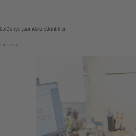
bul
Dünya çapındaki etkinlikler
te Almanca)
M