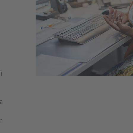
i
a
n