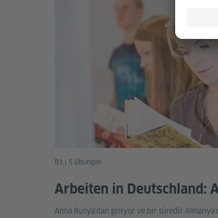
B1 | 5 Übungen
Arbeiten in Deutschland: 
Anna Rusya’dan geliyor ve bir süredir Almanya’d