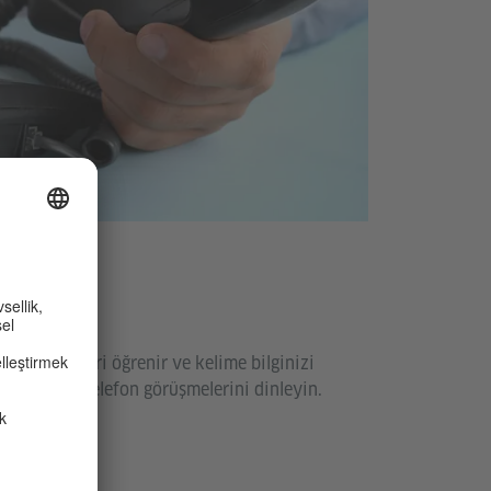
Büro
tli faaliyetleri öğrenir ve kelime bilginizi
arla yapılan telefon görüşmelerini dinleyin.