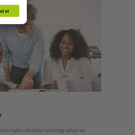
?
timi hakkında daha fazla bilgi edinir ve