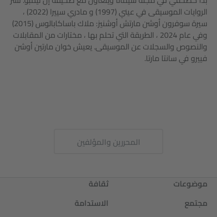
بدأ كصحفي في مجلة سيمانا ويتعاون مع صحيفة إل تيمبو. نشر
الروايات الموسيقى في عيني (1997) و مادري سييرا (2022) ،
سيرة سوفرون أوشن مارتش أوشنيز: ملاك باساكابالوس (2015)
وفي عام 2024 ، الطريقة التي تحلم بها ، مختارات من المقابلات
والنصوص والسجلات عن الموسيقى. يعيش خوان مارتين أوشن
فييرو في سانتا مارتا.
المحررين والمؤلفين
موضوعات
ثقافة
مجتمع
الاستدامة