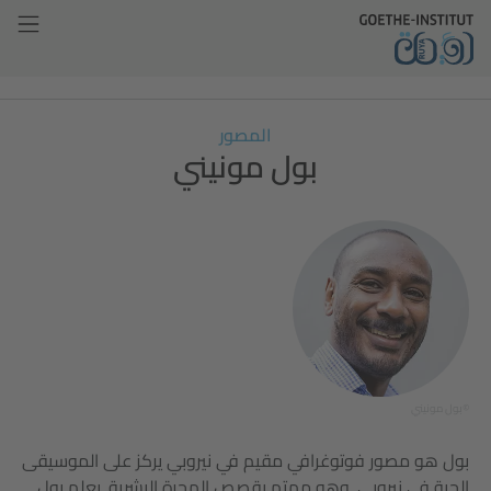
المصور
بول مونيني
©بول مونيني
بول هو مصور فوتوغرافي مقيم في نيروبي يركز على الموسيقى
الحية في نيروبي. وهو مهتم بقصص الهجرة البشرية. يعلم بول