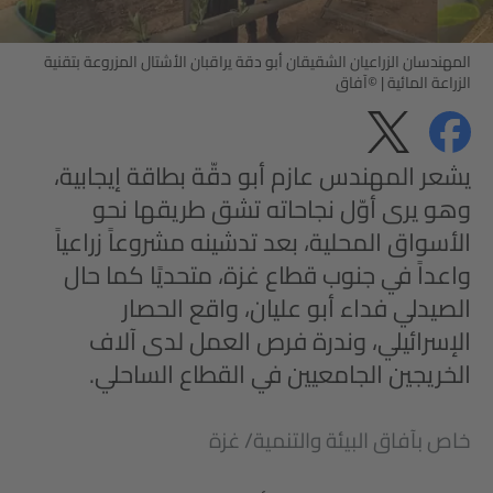
المهندسان الزراعيان الشقيقان أبو دقة يراقبان الأشتال المزروعة بتقنية
الزراعة المائية
|
©آفاق
مشاركة
مشاركة
الخصوصية
يشعر المهندس عازم أبو دقّة بطاقة إيجابية،
وهو يرى أوّل نجاحاته تشق طريقها نحو
الأسواق المحلية، بعد تدشينه مشروعاً زراعياً
واعداً في جنوب قطاع غزة، متحديًا كما حال
الصيدلي فداء أبو عليان، واقع الحصار
الإسرائيلي، وندرة فرص العمل لدى آلاف
الخريجين الجامعيين في القطاع الساحلي.
خاص بآفاق البيئة والتنمية/ غزة