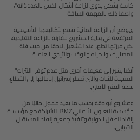
كاسة بشكل يدوي لزراعة أشتال الخس بالعدد ذاته"،
واصفًا ذلك بالمهمة الشاقة.
ويوضح أن الزراعة المائية تتسم بتكاليفها التأسيسية
المرتفعة في بداية المشروع مقارنة بالزراعة التقليدية،
لكن ميزتها تظهر عند التشغيل لاحقًا من حيث قلة
المصاريف والمياه والوقت والأيدي العاملة.
أيضًا يشير إلى معيقات أخرى مثل عدم توفر "النترات"
المفيدة للنبات والتي تحظر إسرائيل إدخالها إلى القطاع،
بحجة المنع الأمني.
ومشروع أبو دقة بحسب ما يفيد ممول حاليًا من
مؤسسة التعاون الألماني BMZ بالشراكة مع مؤسسة
إنقاذ الطفل الدولية وتنفيذ جمعية إنقاذ المستقبل
الشبابي.