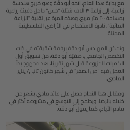
مع بداية هذا العام، اتجه أبو دقّة وهو خريج هندسة
زراعية، إلى زراعة ٣ آلاف شتلة "خس" داخل دفيئة زراعية
بمساحة ٢٠٠ متر مربع، وهذه المرة عبر تقنية "الزراعة
المائية"، نادرة الاستخدام في الأراضي الفلسطينية
المحتلة.
وتمكن المهندس أبو دقة برفقة شقيقته في ذات
التخصص الجامعي، صفيّة أبو دقة، من تسويق أول
الكميات المزروعة قبل شهر تقريبًا، بعد مجهودٍ بدأ
العمل فيه "من الصفر" في شهر كانون ثاني/ يناير
الماضي.
ومقابل هذا النجاح حصل على عائد مادي يشعر من
خلاله بالرضا، ويطمح إلى التوسع في مشروعه أكثر في
قادم الأيام، كما يقول أبو دقة.