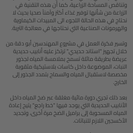
وتناقص المساحة الزراعية، كما أن هذه التقنية في
الزراعة من شأنها توفير غذاء أكثرَ وآمناً صحيا بحيث لا
نحتاج في هذه الحالة اللجوء الى المبيدات الكيماوية
والهرمونات الصناعية التي نحتاجها في معالجة التربة.
وتسير فكرة العمل في مشروع المهندسين أبو دقة من
خلال تجهيز "استاند حديدي" ترتكز عليه أنابيب حديدية
عريضة بطريقة مائلة تسمح بملامسة المياه لجذور
النبات، الموضوعة داخل كاسات بلاستيكية مثقوبة
مخصصة لاستقبال المياه والسماح بتمدد الجذور إلى
الخارج.
بعد ذلك تجري دورة مائية مغلقة عبر ضخ المياه داخل
الأنابيب الحديدية التي يوجد فيها "خط راجع" يتيح إعادة
المياه المسحوبة إلى براميل الضخ مرة أخرى، وتجديد
الأكسجين اللازم للنباتات.