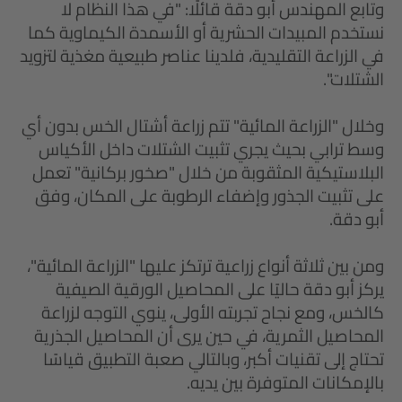
وتابع المهندس أبو دقة قائلًا: "في هذا النظام لا
نستخدم المبيدات الحشرية أو الأسمدة الكيماوية كما
في الزراعة التقليدية، فلدينا عناصر طبيعية مغذية لتزويد
الشتلات".
وخلال "الزراعة المائية" تتم زراعة أشتال الخس بدون أي
وسط ترابي بحيث يجري تثبيت الشتلات داخل الأكياس
البلاستيكية المثقوبة من خلال "صخور بركانية" تعمل
على تثبيت الجذور وإضفاء الرطوبة على المكان، وفق
أبو دقة.
ومن بين ثلاثة أنواع زراعية ترتكز عليها "الزراعة المائية"،
يركز أبو دقة حاليًا على المحاصيل الورقية الصيفية
كالخس، ومع نجاح تجربته الأولى، ينوي التوجه لزراعة
المحاصيل الثمرية، في حين يرى أن المحاصيل الجذرية
تحتاج إلى تقنيات أكبر، وبالتالي صعبة التطبيق قياسًا
بالإمكانات المتوفرة بين يديه.