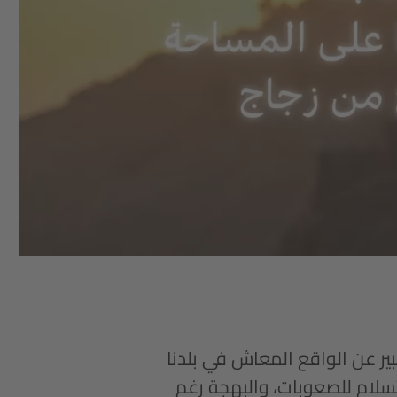
بير عن الواقع المعاش في بلدنا
تسلام للصعوبات، والبهجة رغم