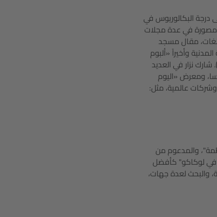
 درجة البكالوريوس في
ات مصورة في عدة مجلات
 اليمني في VICEتم نشره بست لغات، مقال مسجد
مدنية وأخيراً «ألبوم
حياء مسمى اليمن السعيد- منصة AJ+ عربي). شارك نزار في العديد
سا، ومعرض «اليوم
وشركات عالمية، مثل:
طمة"، والمدعوم من
وان "أفكر في لوكاكو" كأفضل
، والصحافة، والبحث لعدة جهات،