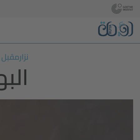
نزارمقبل
الب