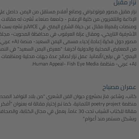
نزار مقبل
نزار مقبل مصور فوتوغرافي وصانع أفلام مستقل من اليمن. حاصل على
الإذاعة والتلفزيون من كلية الإعلام - جامعة صنعاء. نُشرت له مقال
ومنصات رقمية) مقال عن حياة الشارع
الأشرفية التاريخي، ومقال عزلة العرقوب في محافظة المحويت- مجلة ال
مصور حول فكرة إعادة إ
من المعارض المحلية والدولية آخرها: "معرض اليمن السعيد" في النم
اليمني" في برلين/ألمانيا. عمل نزار لصالح عدة جهات محلية ومنظمات 
AJ+ عربي- منظمة Human Appeal- Fish Eye Media.
عمران مصباح
كاتب، وشاعر، فاز بمشروع ديوان الفن الشعري "من بلاد النوافذ المح
منظمة poetry project الألمانية، كما تم إختيار مقالة له بعن
مقالة للكتاب الشباب تحت 30 عاماً. يعمل في مجال الكتابة
وبشكل مستمر منذ أعوام."