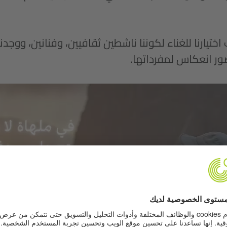
ختيارنا للغناء لكوننا ناشطين ثقافيين، وفنانين، ووجدن
ور انعكاس لمفرداتها.