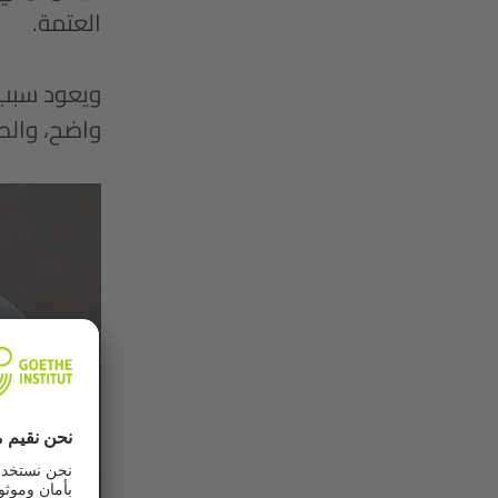
العتمة.
ويعود سبب ا
واضح، والص