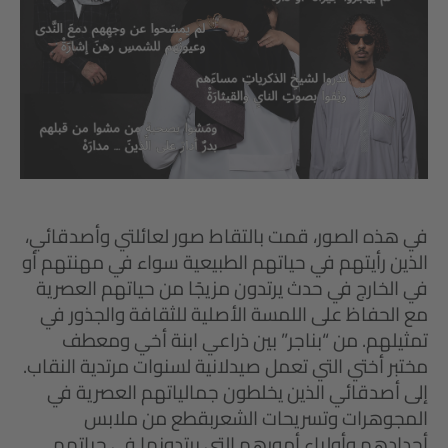
في هذه الصور، قمت بالتقاط صور لعائلتي وأصدقائي،
الذين رأيتهم في حياتهم الطبيعية سواء في مهنتهم أو
في الخارج في حدث يرتدون مزيجًا من حياتهم العصرية
مع الحفاظ على اللمسة الأصلية للثقافة والجذور في
تمثيلهم. من “بناجر” بين ذراعي ابنة أخي ومعطف
مختبر أختي التي تعمل صيدلانية لسنوات مرتدية النقاب.
إلى أصدقائي الذين يخلطون جمالياتهم العصرية في
المجوهرات وتسريحات الشعربقطع من ملابس
أجدادهم وأولياء أمورهم التي يرتدونها في حياتهم