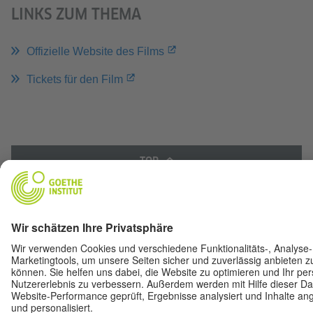
LINKS ZUM THEMA
Offizielle Website des Films
Tickets für den Film
TOP
Zur klassischen Ansicht
Nutzungsbedingungen
|
Datenschutz
|
Impressum
|
Privatsphäre-Einstellungen
© Goethe-Institut 2026