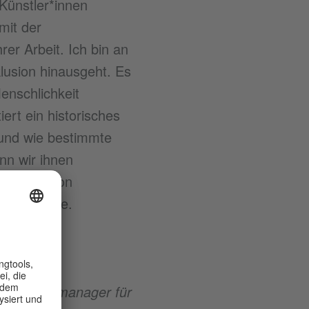
 Künstler*innen
mit der
er Arbeit. Ich bin an
lusion hinausgeht. Es
enschlichkeit
ert ein historisches
und wie bestimmte
n wir ihnen
finition von
ruiert wurde.
en. Der
ur, Autor,
und Kulturmanager für