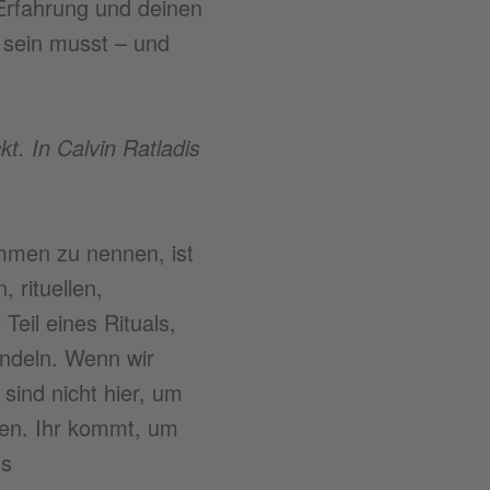
Erfahrung und deinen
h sein musst – und
t. In Calvin Ratladis
men zu nennen, ist
 rituellen,
Teil eines Rituals,
andeln. Wenn wir
ind nicht hier, um
hen. Ihr kommt, um
es