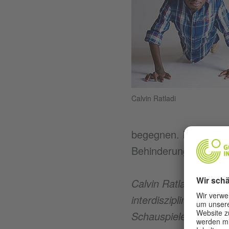
Calvin Ratladi
begegnen. Ich weigere
Behinderung in Afrika 
Calvin Ratladis Arbei
interdisziplinäre Küns
Schauspieler/Perform