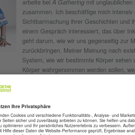
arbeite bei
A Gathering
mit unglaublichen
zusammen. Ich beschäftige mich intensiv 
Sichtbarmachung ihrer Geschichten und ihr
einem Gespräch interessiert, das über Ink
geht darum, wie wir uns gegenseitig zur M
zurückbringen. Meiner Meinung nach existi
System, wie wir bestimmte Körper sehen 
Körper wahrgenommen werden sollen, wen
 mich, die Darstellung zu glauben, dass unsere De
gewalttätig ist. Das ist eine Darstellung, die konst
t erstreckt sich über eine ganze Reihe von Bereich
tler arbeitet als freischaffender Produzent, Regisse
er, Choreograf, Feldforscher, Dramaturg, Kurator 