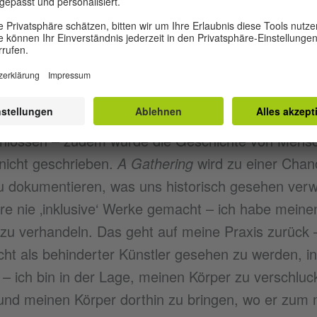
es, Organisationen und Institutionen, darunter Wi
ood Idea. Neben seiner Vielseitigkeit wird Ratladi
ür Identität, Körperpolitik in der Postkolonialität 
ine Stimme zu geben.
chen mit Behinderungen wurden lange von der Tei
chlossen – zudem wurde die Geschichte von Mens
nicht geschrieben.
A Gathering
wird zu einer Chan
u dokumentieren, was uns historisch gesehen verw
re nie ‚inklusive‘ Werke gemacht – ich habe meine
u verhandeln. Das geht auf meine Praxis zurück – 
icht als behinderter Künstler gesehen zu werden, 
 – ich bin in der Lage, meinen Körper zu verschlu
nd meinen Körper dorthin zu bringen, wo er zum m