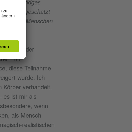
lliam Kentridges
 auch hochgeschätzt
sowie dafür, Menschen
lnahme an der
chen mit
ce, diese Teilnahme
eigert wurde. Ich
n Körper verhandelt,
es ist mir als
insbesondere, wenn
cken, als Mensch
agisch-realistischen