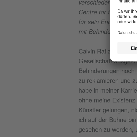
verschiedene Ensembl
Centre for the Less G
für sein Engagement f
mit Behinderungen e
Calvin Ratladi: Mens
Gesellschaft ausges
Behinderungen noch 
zu reklamieren und z
habe in meiner Karrie
ohne meine Existenz z
Künstler gelungen, n
ich auf der Bühne bin
gesehen zu werden, u