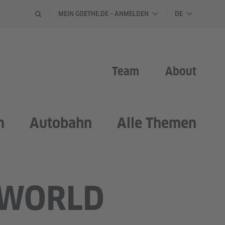
SPRACHAU
MEIN GOETHE.DE – ANMELDEN
DE
Team
About
n
Autobahn
Alle Themen
 WORLD