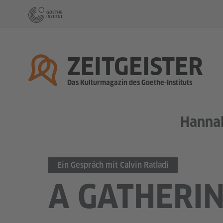
Startseite
ZEITGEISTER
Das Kulturmagazin des Goethe-Instituts
Hanna
Ein Gespräch mit Calvin Ratladi
A GATHERIN