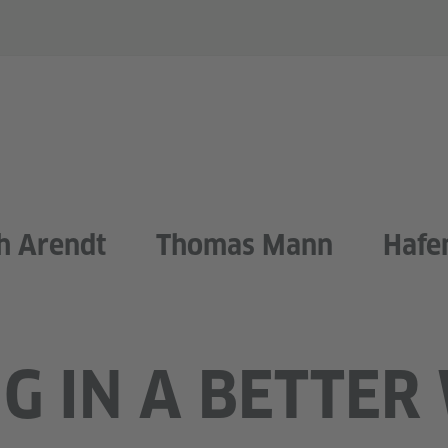
h Arendt
Thomas Mann
Hafe
G IN A BETTER