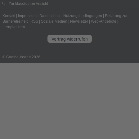
Zur klassischen Ansicht
Kontakt
|
Impressum
|
Datenschutz
|
Nutzungsbedingungen
|
Erklärung zur
Barrierefreiheit
|
RSS
|
Soziale Medien
|
Newsletter
|
Web-Angebote
|
Lernplattform
Vertrag widerrufen
© Goethe-Institut 2026