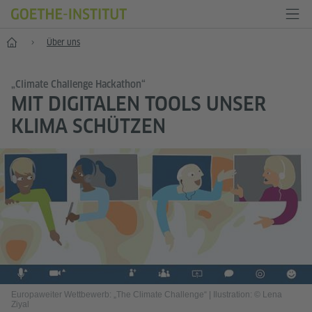
Start
Über uns
„Climate Challenge Hackathon“
MIT DIGITALEN TOOLS UNSER
KLIMA SCHÜTZEN
Europaweiter Wettbewerb: „The Climate Challenge“
|
Ilustration: © Lena
Ziyal