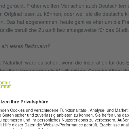
nd gerückt. Früher wollten Menschen auch Deutsch lern
m Original lesen zu können, oder weil sie die deutsche k
en. Das hat abgenommen, heute geht es eher um die Fr
r die berufliche Zukunft beziehungsweise für das Studiu
 ein leises Bedauern?
Natürlich wäre es schön, wenn die Inspiration für das E
:
e die Literatur oder die Musik wären. Sprache öffnet d
tlich auch zum Selbstverständnis von Menschen. Desweg
n großer Anhänger des Sprachenlernens. Aber ich muss d
e sind. Und deshalb finde ich es gut, dass Menschen D
tschaftsstandort attraktiv finden, das schließt Deutschl
t ein. Wer Deutsch lernt, erhält auch Zugang zu den kult
llerdings stellen wir fest, dass auch im internationalen
e Sprache eher Englisch ist.