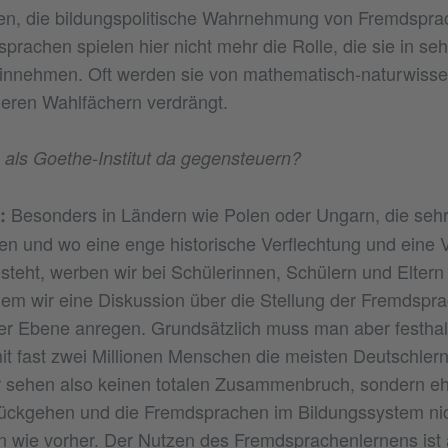
hten, die bildungspolitische Wahrnehmung von Fremdspr
prachen spielen hier nicht mehr die Rolle, die sie in seh
einnehmen. Oft werden sie von mathematisch-naturwisse
eren Wahlfächern verdrängt.
als Goethe-Institut da gegensteuern?
Besonders in Ländern wie Polen oder Ungarn, die seh
:
en und wo eine enge historische Verflechtung und eine V
steht, werben wir bei Schülerinnen, Schülern und Eltern 
em wir eine Diskussion über die Stellung der Fremdspr
her Ebene anregen. Grundsätzlich muss man aber festhalt
t fast zwei Millionen Menschen die meisten Deutschlern
 sehen also keinen totalen Zusammenbruch, sondern eh
rückgehen und die Fremdsprachen im Bildungssystem ni
wie vorher. Der Nutzen des Fremdsprachenlernens ist a