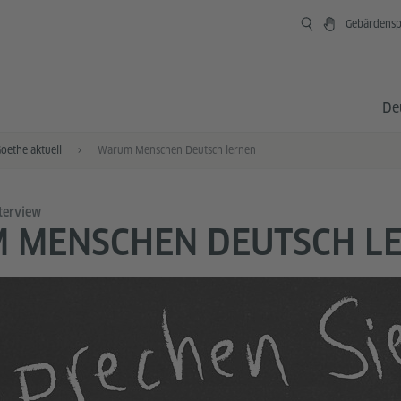
Gebärdensp
De
oethe aktuell
Warum Menschen Deutsch lernen
terview
 MENSCHEN DEUTSCH L