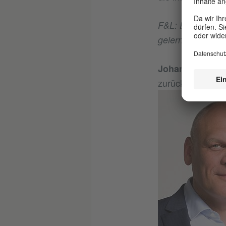
F&L: Es macht ei
gelernt wird. We
Johannes Ebert
zurückgeht. Die Z