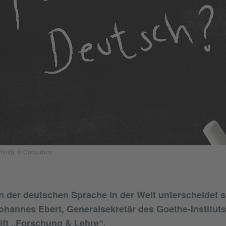
nitt): © Colourbox
n der deutschen Sprache in der Welt unterscheidet s
Johannes Ebert, Generalsekretär des Goethe-Instituts
rift „Forschung & Lehre“.