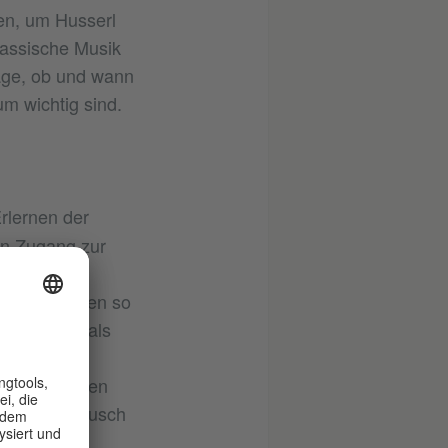
en, um Husserl
lassische Musik
age, ob und wann
m wichtig sind.
rlernen der
en Zugang zur
en bin ich
ie Realitäten so
eutschland als
and als
urellen Seiten
 Kulturaustausch