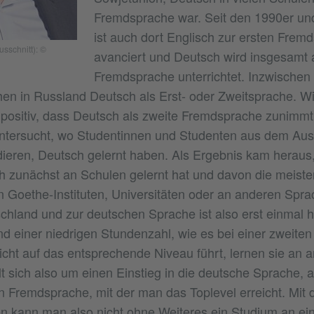
Fremdsprache war. Seit den 1990er un
ist auch dort Englisch zur ersten Frem
usschnitt): ©
avanciert und Deutsch wird insgesamt 
Fremdsprache unterrichtet. Inzwischen 
en in Russland Deutsch als Erst- oder Zweitsprache. Wi
s positiv, dass Deutsch als zweite Fremdsprache zunimmt
ntersucht, wo Studentinnen und Studenten aus dem Ausl
ieren, Deutsch gelernt haben. Als Ergebnis kam heraus,
ch zunächst an Schulen gelernt hat und davon die meiste
n Goethe-Instituten, Universitäten oder an anderen Spra
chland und zur deutschen Sprache ist also erst einmal h
d einer niedrigen Stundenzahl, wie es bei einer zweite
nicht auf das entsprechende Niveau führt, lernen sie an a
lt sich also um einen Einstieg in die deutsche Sprache, 
en Fremdsprache, mit der man das Toplevel erreicht. Mit 
n kann man also nicht ohne Weiteres ein Studium an ei