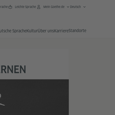
rache
Leichte Sprache
Mein Goethe.de
Deutsch
Standorte
utsche Sprache
Kultur
Über uns
Karriere
ERNEN