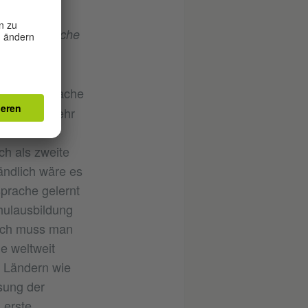
e Fremdsprache
che ab?
te Fremdsprache
 weltweit sehr
en der neu
h als zweite
ändlich wäre es
prache gelernt
hulausbildung
tlich muss man
e weltweit
n Ländern wie
sung der
 erste