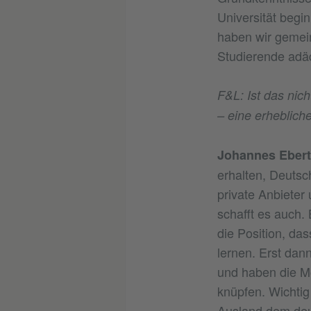
Universität begi
haben wir gemei
Studierende adäq
F&L: Ist das nic
– eine erheblich
Johannes Ebert
erhalten, Deutsc
private Anbieter
schafft es auch.
die Position, da
lernen. Erst dan
und haben die Mög
knüpfen. Wichtig
Ausland dem deut