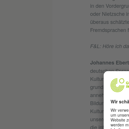
in den Vordergru
oder Nietzsche i
überaus schätzt
Fremdsprachen fü
F&L: Höre ich da
Johannes Ebert
deutschen Sprach
Kultur und eigen
grundsätzlich ei
annehmen, wie si
Bildungs- und Wir
Kulturstandort mi
unseres Landes. A
die international