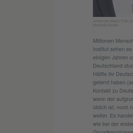
Johannes Ebert
|
Foto (A
Herlinde Koelbl
Millionen Mensch
Institut sehen e
einigen Jahren u
Deutschland stud
Hälfte ihr Deuts
gelernt haben (a
Kontakt zu Deuts
wenn der aufgrun
üblich ist, noch 
weiter. Es hande
wie bei der erst
Grundkenntnisse