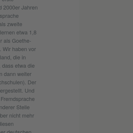
d 2000er Jahren
dsprache
als zweite
lernen etwa 1,8
r als Goethe-
. Wir haben vor
and, die in
 dass etwa die
n dann weiter
chschulen). Der
ergestellt. Und
n Fremdsprache
nderer Stelle
aber nicht mehr
diesen
ner deutschen