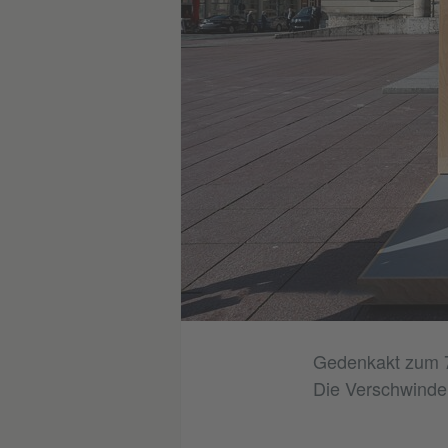
o (Ausschnitt): © TSK/TLT/Jacob Schröter
u-Dora
Gedenkakt zum 7
Die Verschwinde