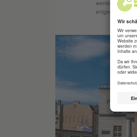
werdenden recht
entgegenzutreten