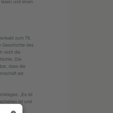
u lesen und einen
denkakt zum 76.
 Geschichte des
 nicht die
chichte. Die
bar, dass die
enschaft als
enktages: „Es ist
schehen ist und
er lauter