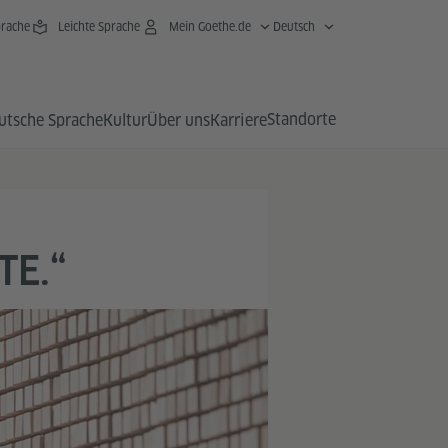
rache
Leichte Sprache
Mein Goethe.de
Deutsch
Standorte
utsche Sprache
Kultur
Über uns
Karriere
TE.“