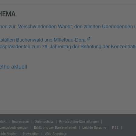
THEMA
nen zur „Verschwindenden Wand“, den zitierten Überlebenden u
kstätten Buchenwald und Mittelbau-Dora
spräsidenten zum 76. Jahrestag der Befreiung der Konzentrati
the aktuell
takt
Impressum
Datenschutz
Privatsphäre-Einstellungen
tzungsbedingungen
Erklärung zur Barrierefreiheit
Leichte Sprache
RSS
iale Medien
Newsletter
Web-Angebote