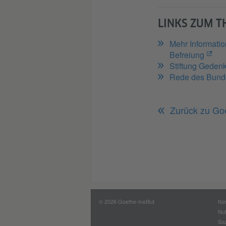
LINKS ZUM 
Mehr Informatio
Befreiung
Stiftung Geden
Rede des Bunde
Zurück zu Goe
© 2026 Goethe-Institut
Kon
Nu
Soz