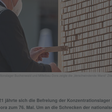
tionslager Buchenwald und Mittelbau-Dora zeigte die „Verschwindende Wand“ Zitat
21 jährte sich die Befreiung der Konzentrationslage
ora zum 76. Mal. Um an die Schrecken der nationalso