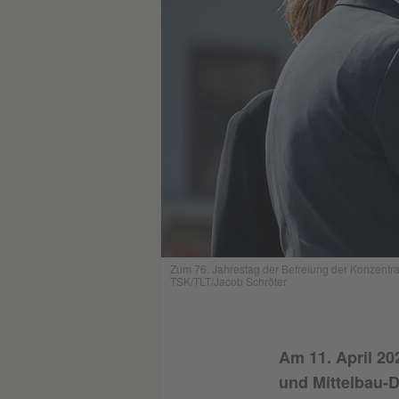
Zum 76. Jahrestag der Befreiung der Konzentra
TSK/TLT/Jacob Schröter
Am 11. April 20
und Mittelbau-D