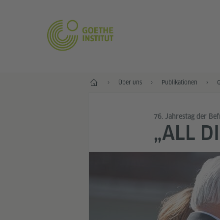
Start
Über uns
Publikationen
G
76. Jahrestag der Be
„ALL D