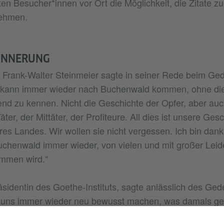
ten Besucher*innen vor Ort die Möglichkeit, die Zitate z
nehmen.
RINNERUNG
 Frank-Walter Steinmeier sagte in seiner Rede beim Ge
 kann immer wieder nach Buchenwald kommen, ohne die
nd zu kennen. Nicht die Geschichte der Opfer, aber auch
ter, der Mittäter, der Profiteure. All dies ist unsere Ges
es Landes. Wir wollen sie nicht vergessen. Ich bin dank
chenwald immer wieder, von vielen und mit großer Leid
mmen wird.“
äsidentin des Goethe-Instituts, sagte anlässlich des Ged
ir uns immer wieder neu bewusst machen, was damals ge
en konnte. Erinnerung kann uns dabei helfen, den imm