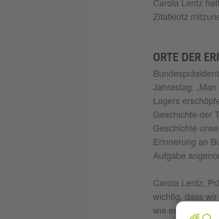
Carola Lentz hat
Zitatklotz mitzu
ORTE DER E
Bundespräsident
Jahrestag: „Man
Lagers erschöpfe
Geschichte der Tä
Geschichte unser
Erinnerung an Bu
Aufgabe angeno
Carola Lentz, Pr
wichtig, dass w
wie es dazu komm