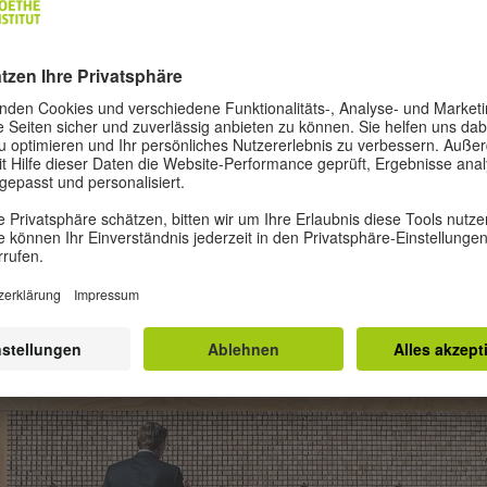
spopulistischen Strömungen mit Zivilcourage konsequen
.“