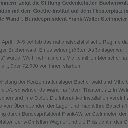
rinnern, zeigt die Stiftung Gedenkstätten Buchenwal
tion mit dem Goethe-Institut auf dem Theaterplatz i
e Wand“. Bundespräsident Frank-Walter Steinmeier
s April 1945 betrieb das nationalsozialistische Regime da
ger Buchenwald. Eines seiner größten Außenlager war „
u“ wurde. Weit mehr als eine Viertelmillion Menschen 
iert, über 72.000 von ihnen starben.
efreiung der Konzentrationslager Buchenwald und Mittel
die „Verschwindende Wand“ auf dem Theaterplatz in Wei
hen und ihre Opfer. Die interaktive Installation vereint 
te von Überlebenden der Lager und macht ihre Botschafte
ng durch Bundespräsident Frank-Walter Steinmeier, den 
tätten Jens-Christian Wagner und die Präsidentin des Go