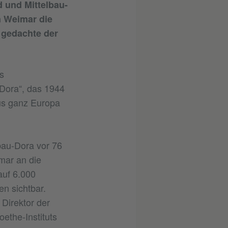
d und Mittelbau-
n Weimar die
 gedachte der
s
Dora“, das 1944
aus ganz Europa
bau-Dora vor 76
mar an die
auf 6.000
n sichtbar.
Direktor der
ethe-Instituts