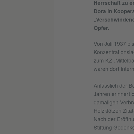
Herrschaft zu e
Dora in Koopera
„Verschwindend
Opfer.
Von Juli 1937 bi
Konzentrationsla
zum KZ „Mittelba
waren dort intern
Anlässlich der B
Jahren erinnert 
damaligen Verbrec
Holzklötzen Zita
Nach der Eröffnu
Stiftung Gedenks