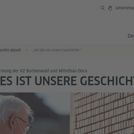
Gebärdensp
De
oethe aktuell
„All dies ist unsere Geschichte.“
freiung der KZ Buchenwald und Mittelbau-Dora
IES IST UNSERE GESCHICH