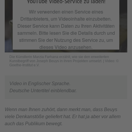
YouTube Video-Service zu laden!
Wir verwenden einen Service eines
Drittanbieters, um Videoinhalte einzubetten.
Dieser Service kann Daten zu Ihren Aktivitäten
sammeln. Bitte lesen Sie die Details durch und
stimmen Sie der Nutzung des Service zu, um
dieses Video anzusehen.
Die Künstlerin Marzia Farhana erzählt, wie sie den erweiterten
Kunstbegriff von Joseph Beuys in ihren Projekten umsetzt. | Video: ©
Mehr Informationen
Goethe-Institut e.V.
Akzeptieren
Video in Englischer Sprache.
Deutsche Untertitel einblendbar.
Wenn man Ihnen zuhört, dann merkt man, dass Beuys
viele Denkanstöße geliefert hat. Er hat ja aber vor allem
auch das Publikum bewegt.