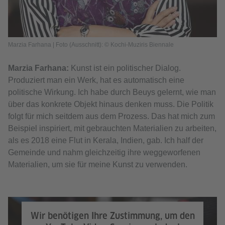
Marzia Farhana | Foto (Ausschnitt): © Kochi-Muziris Biennale
Marzia Farhana:
Kunst ist ein politischer Dialog.
Produziert man ein Werk, hat es automatisch eine
politische Wirkung. Ich habe durch Beuys gelernt, wie man
über das konkrete Objekt hinaus denken muss. Die Politik
folgt für mich seitdem aus dem Prozess. Das hat mich zum
Beispiel inspiriert, mit gebrauchten Materialien zu arbeiten,
als es 2018 eine Flut in Kerala, Indien, gab. Ich half der
Gemeinde und nahm gleichzeitig ihre weggeworfenen
Materialien, um sie für meine Kunst zu verwenden.
Die Künstlerin Marzia Farhana erzählt, wie sie den erweiterten Kunstbegriff
von Joseph Beuys in ihren Projekten umsetzt. | Video: © Goethe-Institut e.V.
Wir benötigen Ihre Zustimmung, um den