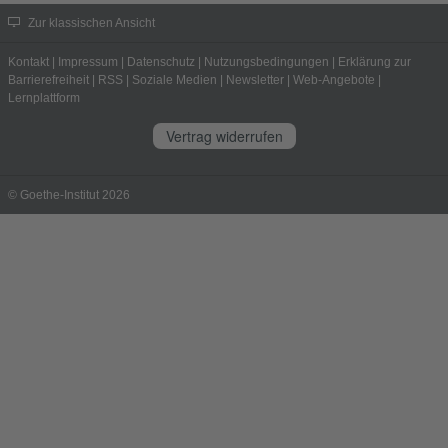
Zur klassischen Ansicht
Kontakt
|
Impressum
|
Datenschutz
|
Nutzungsbedingungen
|
Erklärung zur
Barrierefreiheit
|
RSS
|
Soziale Medien
|
Newsletter
|
Web-Angebote
|
Lernplattform
Vertrag widerrufen
© Goethe-Institut 2026