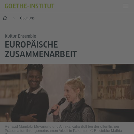
Start
Über uns
Kultur Ensemble
EUROPÄISCHE
ZUSAMMENARBEIT
Renaud Mundabi Muyanunu und Annika Katja Boll bei der öffentlichen
Präsentation ihrer gemeinsamen Arbeit in Palermo.
|
© Riccioblu/ Mathia