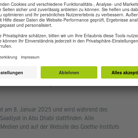
haften Frankreichs, Kanadas, der Schweiz und
stitut Abu Dhabi, präsentiert in Partnerschaft mit
el: Women in Society. Stories That Inspire, Change
 Gesellschaft beschäftigt.
schiedene Perspektiven und die
eit konfrontiert sind, aufzeigen, soll das Projekt
regen und das Bewusstsein für Fragen der
das Erzählen von Geschichten und die Kunst des
m Streben nach einer gerechteren Welt für Frauen
nt am 8. Januar 2025 und wird während des
aadiyat in Abu Dhabi stattfinden. Alle
Medien und auf der Website des Goethe-Instituts