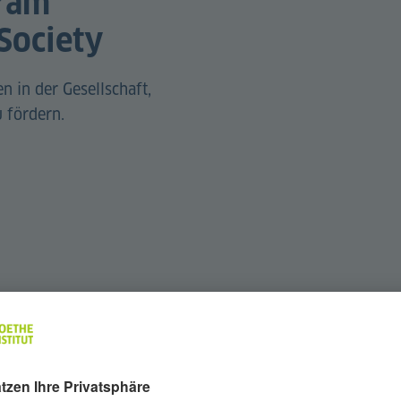
ram
Society
n in der Gesellschaft,
 fördern.
beit von Kultureinrichtungen der VAE, darunter