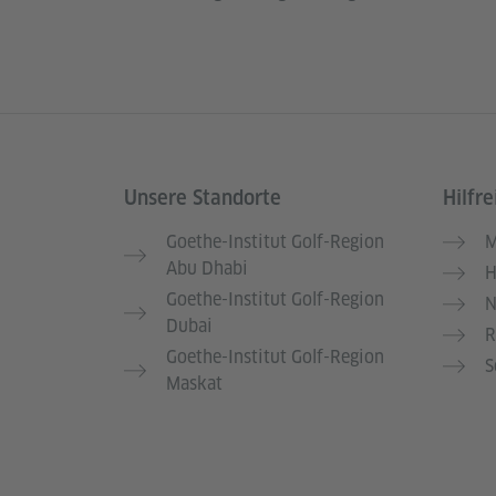
Unsere Standorte
Hilfre
Service- und Informationsbereich
Goethe-Institut Golf-Region
M
Abu Dhabi
H
Goethe-Institut Golf-Region
N
Dubai
R
Goethe-Institut Golf-Region
S
Maskat