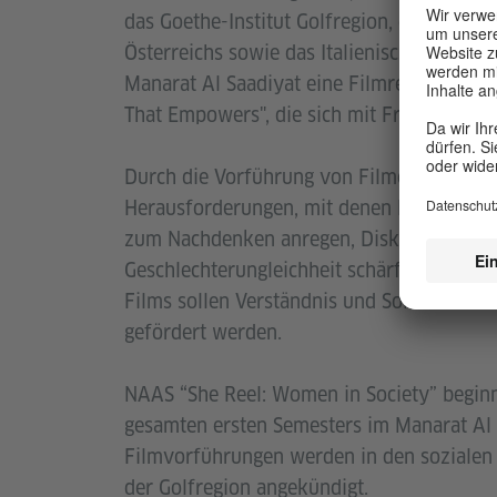
das Goethe-Institut Golfregion, die Botsc
Österreichs sowie das Italienische Kulturin
Manarat Al Saadiyat eine Filmreihe “She Re
That Empowers", die sich mit Frauen in der
Durch die Vorführung von Filmen, die ver
Herausforderungen, mit denen Frauen weltw
zum Nachdenken anregen, Diskussionen an
Geschlechterungleichheit schärfen. Durch 
Films sollen Verständnis und Solidarität i
gefördert werden.
NAAS “She Reel: Women in Society” begin
gesamten ersten Semesters im Manarat Al S
Filmvorführungen werden in den sozialen 
der Golfregion angekündigt.