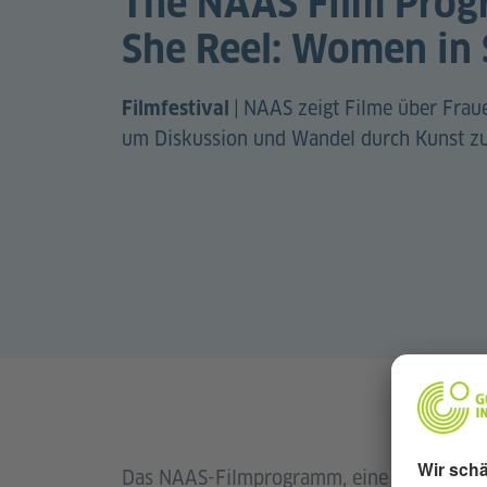
The NAAS Film Prog
She Reel: Women in 
|
NAAS zeigt Filme über Fraue
Filmfestival
um Diskussion und Wandel durch Kunst zu
Das NAAS-Filmprogramm, eine Zusammenar