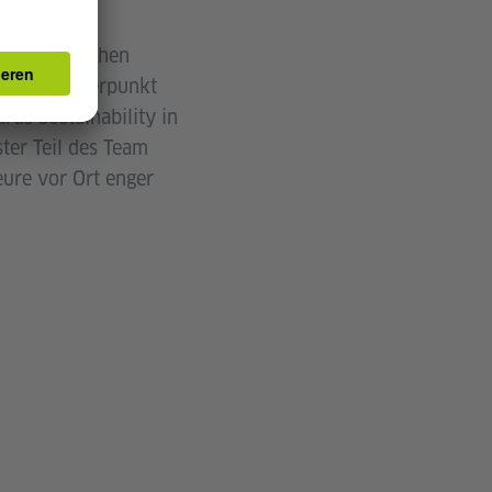
es Europäischen
iterer Schwerpunkt
ds Sustainability in
ster Teil des Team
ure vor Ort enger