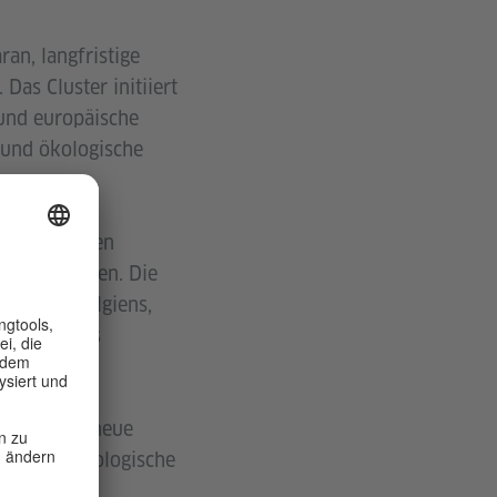
an, langfristige
Das Cluster initiiert
und europäische
 und ökologische
t kulturellen
nd aufzubauen. Die
chaften Belgiens,
tut Français
igkeit und neue
ken und ökologische