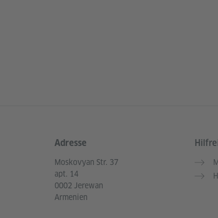
Adresse
Hilfre
Service- und Informationsbereich
Moskovyan Str. 37
M
apt. 14
H
0002 Jerewan
Armenien