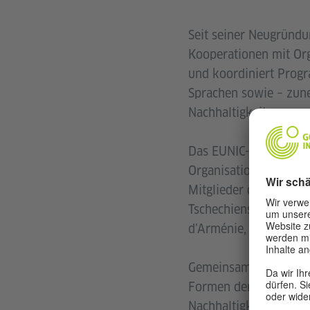
Seit seiner Neugründu
Kooperationen mit Orga
und koordiniert Prog
Sprachen sowie – zune
Nachhaltigkeit.
Das EUNIC-Cluster Arme
Organisationen, Bildun
Mitglieder des Cluste
Tschechiens, Griechenl
d’Arménie, das Hungari
Gemeinsam entwickeln
Formen der Zusammena
Nachhaltigkeit gewin