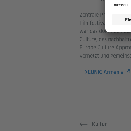
Zentrale Projekte der
Filmfestivals oder di
war das durch den EUN
Culture, das nachhalti
Europe Culture Approa
vernetzt und gemeinsa
EUNIC Armenia
Kultur