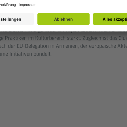
 letzten Jahre waren u.a. die gemeinsame Organisation d
e Aktivitäten zum Tag der Europäischen Sprachen. Ein we
IC Cluster Fund geförderte Projekt Green Armenia: Towar
ge Praktiken im Kulturbereich stärkt. Zugleich ist das Clu
ch der EU-Delegation in Armenien, der europäische Akte
me Initiativen bündelt.