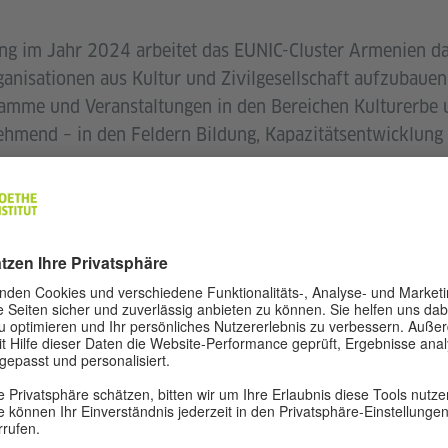
ng im Jahr 2024 arbeitet das EUNIC-Cluster Armenien dar
nisationen aus Kultur und Zivilgesellschaft aufzubauen. 
ramme und Veranstaltungen in den Bereichen Kulturerbe 
hmend – in den Feldern Bildung, Kapazitätsentwicklung
nien engagiert sich dafür, langfristige Kooperationen mi
gsakteuren und zivilgesellschaftlichen Initiativen im La
rs umfassen neben dem Goethe-Institut Armenien die Bots
ands, Polens, Spaniens, Schwedens und Italiens, das Insti
an Cultural Centre sowie die Società Dante Alighieri.
 wir Programme, die kulturellen Austausch, Mehrsprach
rbeit fördern. Themen wie Stadtentwicklung, Bibliothe
nen dabei zunehmend an Bedeutung.