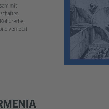
nsam mit
tschaften
Kulturerbe,
 und vernetzt
RMENIA