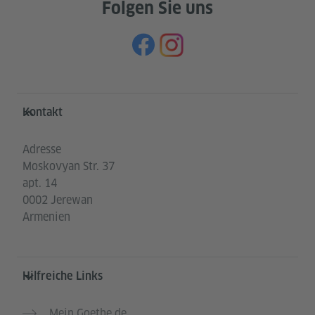
Folgen Sie uns
Service- und Informationsbereich
Kontakt
Adresse
Moskovyan Str. 37
apt. 14
0002 Jerewan
Armenien
Hilfreiche Links
Mein Goethe.de