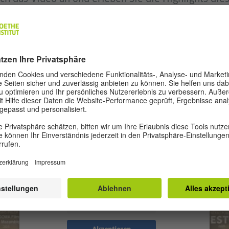
Wir benötigen Ihre Zustimmung, um
den YouTube Video-Service zu laden!
Wir verwenden einen Service eines
Drittanbieters, um Videoinhalte einzubetten.
Dieser Service kann Daten zu Ihren Aktivitäten
sammeln. Bitte lesen Sie die Details durch und
stimmen Sie der Nutzung des Service zu, um
dieses Video anzusehen.
Mehr Informationen