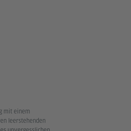
ag mit einem
ren leerstehenden
eses unvergesslichen