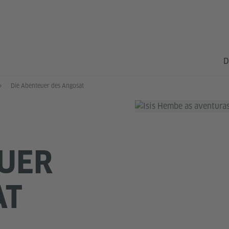
D
Die Abenteuer des Angosat
EUER
AT