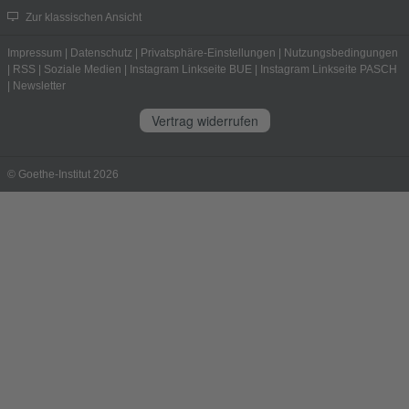
Zur klassischen Ansicht
Impressum
|
Datenschutz
|
Privatsphäre-Einstellungen
|
Nutzungsbedingungen
|
RSS
|
Soziale Medien
|
Instagram Linkseite BUE
|
Instagram Linkseite PASCH
|
Newsletter
Vertrag widerrufen
© Goethe-Institut 2026